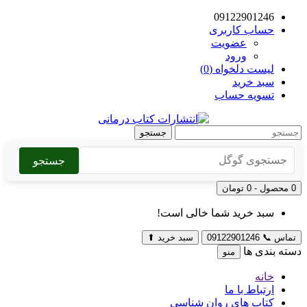
09122901246
حساب کاربری
عضویت
ورود
لیست دلخواه (0)
سبد خرید
تسویه حساب
جستجو
جستجو
0 محصول - 0 تومان
سبد خرید شما خالی است!
تماس
📞
09122901246
سبد خرید
⬆
دسته بندی ها
منو
خانه
ارتباط با ما
کتاب های روان شناسی