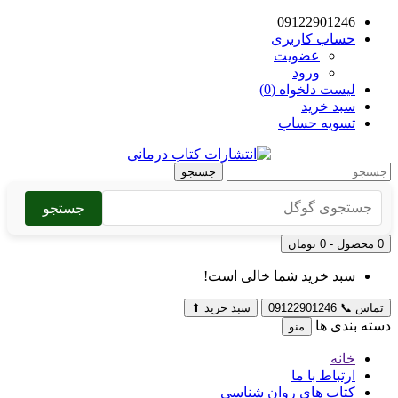
09122901246
حساب کاربری
عضویت
ورود
لیست دلخواه (0)
سبد خرید
تسویه حساب
جستجو
جستجو
0 محصول - 0 تومان
سبد خرید شما خالی است!
تماس
📞
09122901246
سبد خرید
⬆
دسته بندی ها
منو
خانه
ارتباط با ما
کتاب های روان شناسی