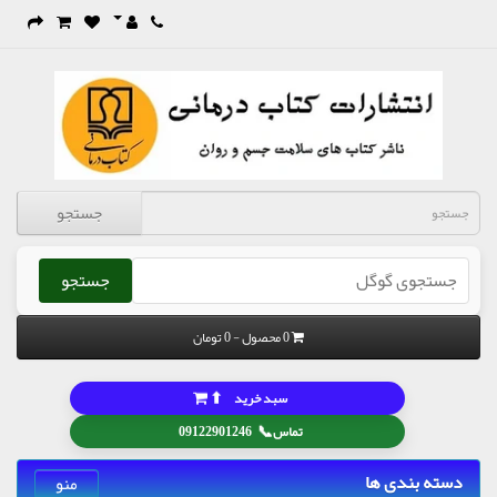
جستجو
جستجو
0 محصول - 0 تومان
⬆
سبد خرید
📞
تماس
09122901246
دسته بندی ها
منو