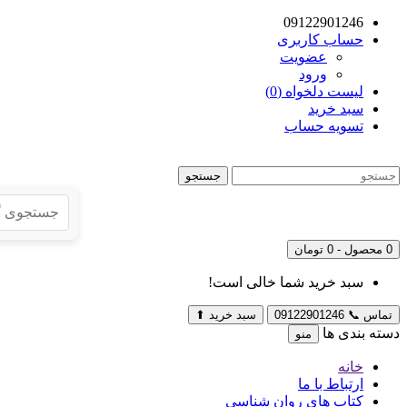
09122901246
حساب کاربری
عضویت
ورود
لیست دلخواه (0)
سبد خرید
تسویه حساب
جستجو
0 محصول - 0 تومان
سبد خرید شما خالی است!
تماس
📞
09122901246
سبد خرید
⬆
دسته بندی ها
منو
خانه
ارتباط با ما
کتاب های روان شناسی