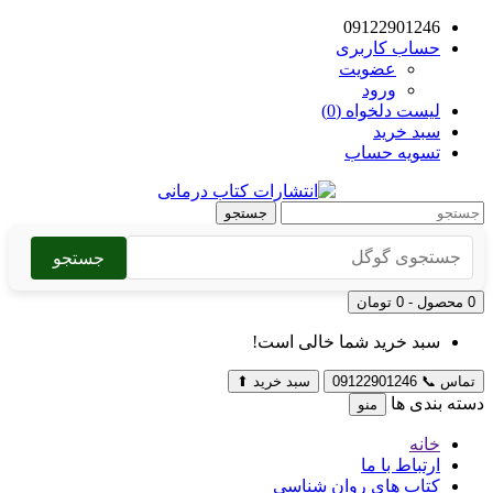
09122901246
حساب کاربری
عضویت
ورود
لیست دلخواه (0)
سبد خرید
تسویه حساب
جستجو
جستجو
0 محصول - 0 تومان
سبد خرید شما خالی است!
تماس
📞
09122901246
سبد خرید
⬆
دسته بندی ها
منو
خانه
ارتباط با ما
کتاب های روان شناسی