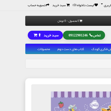
ربری
لیست دلخواه (0)
سبد خرید
تسویه حساب
0 محصول - 0 تومان
⬆
📞
سبد خرید
تماس
09122901246
رش فکری کودک
کتاب های دست دوم
محصولات