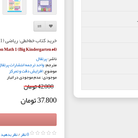
افزودن به لیست دلخواه
مقایسه این محصول
خرید کتاب خط‌خطی: ریاضی (1) 3 تا 7 سال
on Math 1 (Big Kindergarten #4)
ناشر:
پرتقال
مترجم:
واحد ترجمه انتشارات پرتقا
موضوع:
افزایش دقت و تمرکز
موجودی: عدم موجودی در انبار
42,000 تومان
37,800 تومان
0 نظر
/
نظر بدهید