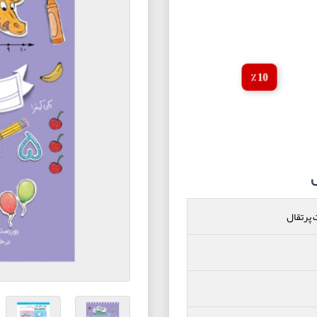
10 ٪
 پرتقال