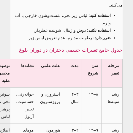
می‌کنند.
استفاده کنید:
لباس زیر نخی، شست‌وشوی خارجی با آب
ولرم.
استفاده نکنید:
دوش واژینال، شوینده عطردار.
ضرر دارد:
رطوبت مداوم، عدم تعویض لباس زیر.
جدول جامع تغییرات جسمی دختران در دوران بلوغ
مرحله
سن
مدت
علت علمی
نشانه‌ها
توصیه‌ها و
تغییر
شروع
محصولات
مفید
رشد
۸–۱۳
۳–۴
استروژن و
جوانه‌زنی،
سوتین
سینه‌ها
سال
پروژسترون
حساسیت،
نخی نرم؛
تغییر
پرهیز از
آرئول
لباس تنگ
رشد
۹–۱۴
۲–۳
هورمون
موهای
اصلاح