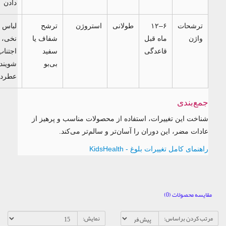
دادن
ترشحات
۶–۱۲
طولانی
استروژن
ترشح
لباس زیر
واژن
ماه قبل
شفاف یا
نخی،
قاعدگی
سفید
اجتناب از
بی‌بو
شوینده
عطردار
جمع‌بندی
شناخت این تغییرات، استفاده از محصولات مناسب و پرهیز از
عادات مضر، این دوران را آسان‌تر و سالم‌تر می‌کند.
راهنمای کامل تغییرات بلوغ - KidsHealth
ایسه محصولات (0)
تب کردن براساس:
نمایش: