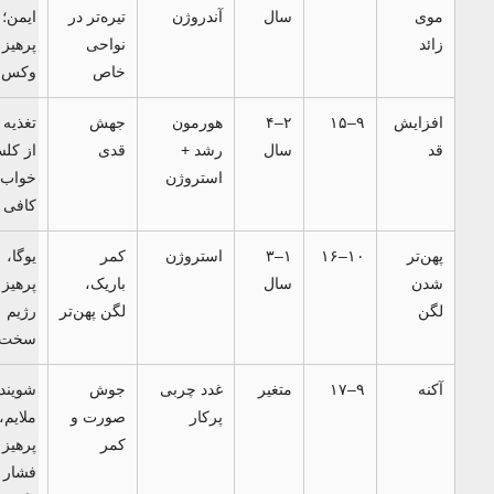
موی
سال
آندروژن
تیره‌تر در
ایمن؛
زائد
نواحی
پرهیز از
خاص
وکس داغ
افزایش
۹–۱۵
۲–۴
هورمون
جهش
تغذیه غنی
قد
سال
رشد +
قدی
از کلسیم،
استروژن
خواب
کافی
پهن‌تر
۱۰–۱۶
۱–۳
استروژن
کمر
یوگا،
شدن
سال
باریک،
پرهیز از
لگن
لگن پهن‌تر
رژیم
سخت
آکنه
۹–۱۷
متغیر
غدد چربی
جوش
شوینده
پرکار
صورت و
ملایم،
کمر
پرهیز از
فشار