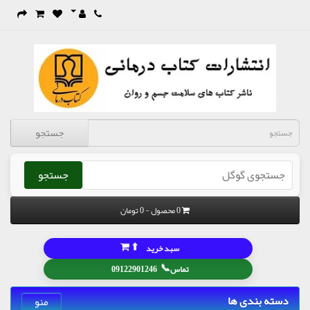
جستجو
جستجو
0 محصول - 0 تومان
⬆
سبد خرید
📞
تماس
09122901246
سته بندی ها
منو