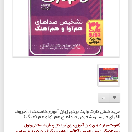
افزودن به لیست دلخواه
مقایسه این محصول
خرید فلش کارت وایت بردی زبان آموزی قاصدک 3 (حروف
الفبای فارسی،تشخیص صداهای هم آوا و هم آهنگ)
(تقویت مهارت های زبان آموزی برای کودکان پیش دبستانی و اول
دبستان،گروه سنی:الف،ب(3تا9سال)،تصویرگر:فریدون حقیقی،حاوی