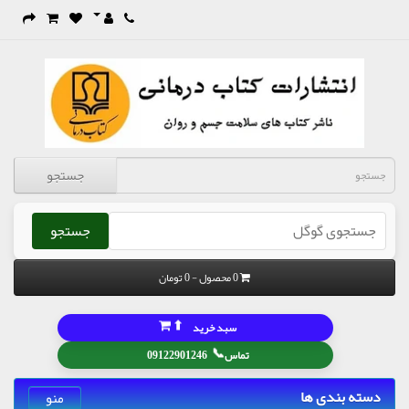
جستجو
جستجو
0 محصول - 0 تومان
⬆
سبد خرید
📞
تماس
09122901246
دسته بندی ها
منو