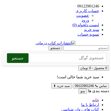
09122901246
حساب کاربری
عضویت
ورود
لیست دلخواه (0)
سبد خرید
تسویه حساب
جستجو
جستجو
0 محصول - 0 تومان
سبد خرید شما خالی است!
تماس
📞
09122901246
سبد خرید
⬆
دسته بندی ها
منو
خانه
ارتباط با ما
کتاب های روان شناسی