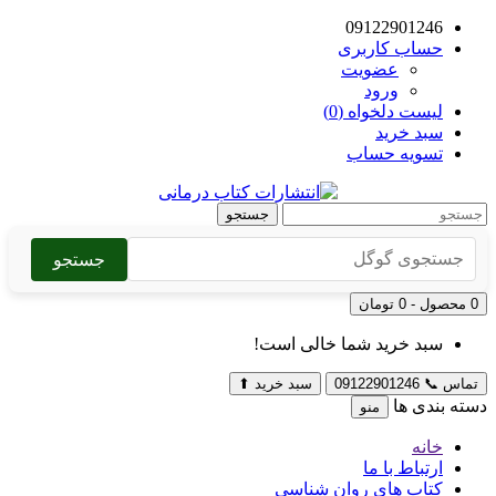
09122901246
حساب کاربری
عضویت
ورود
لیست دلخواه (0)
سبد خرید
تسویه حساب
جستجو
جستجو
0 محصول - 0 تومان
سبد خرید شما خالی است!
تماس
📞
09122901246
سبد خرید
⬆
دسته بندی ها
منو
خانه
ارتباط با ما
کتاب های روان شناسی