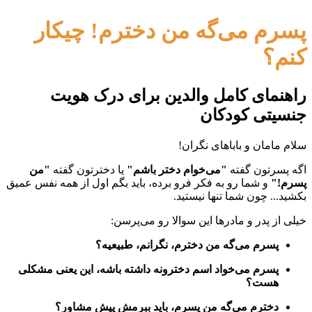
پسرم می‌گه من دخترم! چیکار
کنم؟
راهنمای کامل والدین برای درک هویت
جنسیتی کودکان
سلام مامان و باباهای نگران!
اگه
پسرتون گفته
"می‌خوام دختر باشم"
یا
دخترتون گفته
"من
پسرم!"
و شما رو به فکر فرو برده، باید بگم اول از همه نفس عمیق
بکشید... چون شما تنها نیستید.
خیلی از پدر و مادرها این سوالا رو می‌پرسن:
پسرم می‌گه من دخترم، نگرانم، طبیعیه؟
پسرم می‌خواد اسم دخترونه داشته باشه، این یعنی مشکلی
هست؟
دخترم می‌گه من پسرم، باید ببرمش پیش مشاور؟