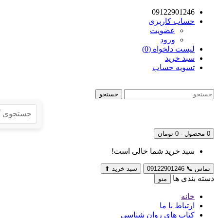
09122901246
حساب کاربری
عضویت
ورود
لیست دلخواه (0)
سبد خرید
تسویه حساب
جستجو
0 محصول - 0 تومان
سبد خرید شما خالی است!
تماس
📞
09122901246
سبد خرید
⬆
دسته بندی ها
منو
خانه
ارتباط با ما
کتاب های روان شناسی