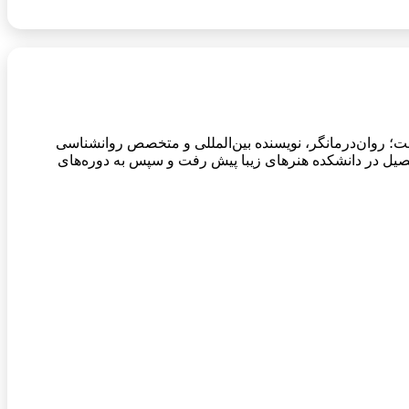
درباره نویسنده فلیپا پری (Philippa Perry) متولد 1957 در وارینگتون انگلستان است؛ روان‌درمانگر، نویسنده بین‌المللی و متخصص روانشناسی
ا تا تحصیل در دانشکده هنرهای زیبا پیش رفت و سپس به دوره‌های