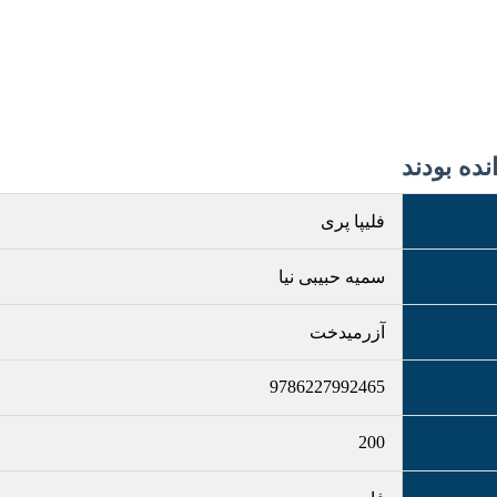
ده بودند
فلیپا پری
سمیه حبیبی نیا
آزرمیدخت
9786227992465
200