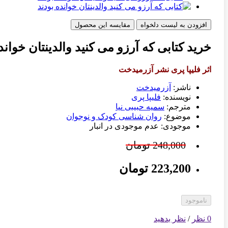
افزودن به لیست دلخواه
مقایسه این محصول
خرید کتابی که آرزو می کنید والدینتان خواند
اثر فلیپا پری نشر آزرمیدخت
ناشر:
آزرمیدخت
نویسنده:
فلیپا پری
مترجم:
سمیه حبیبی نیا
موضوع:
روان شناسی کودک و نوجوان
موجودی: عدم موجودی در انبار
248,000 تومان
223,200 تومان
ناموجود
0 نظر
/
نظر بدهید