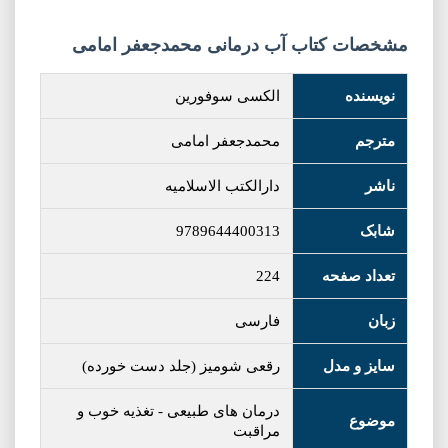
مشخصات کتاب آب درمانی محمدجعفر امامی
نویسنده
الکسی سوفورین
مترجم
محمدجعفر امامی
ناشر
دارالکتب الاسلامیه
شابک
9789644400313
تعداد صفحه
224
زبان
فارسی
سایز و مدل
رقعی شومیز (جلد دست خورده)
درمان های طبیعی
-
تغذیه خوب و
موضوع
مراقبت