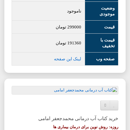
وضعیت
ناموجود
موجودی
قیمت
299000
تومان
قیمت با
191360
تومان
تخفیف
صفحه وب
لینک این صفحه
افزودن به لیست دلخواه
مقایسه این محصول
خرید کتاب آب درمانی محمدجعفر امامی
روزه: روش نوین برای درمان بیماری ها