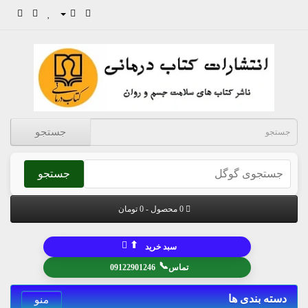
جستجو
جستجو
0 محصول - 0 تومان
⬆
سبد خرید
📞
تماس
09122901246
دسته بندی ها
منو