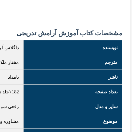
مشخصات کتاب آموزش آرامش تدریجی
نویسنده
داگلاس آ 
مترجم
مختار ملک
ناشر
بامداد
تعداد صفحه
182 (جلد دست خورده)
سایز و مدل
رقعی شوم
موضوع
مشاوره و 