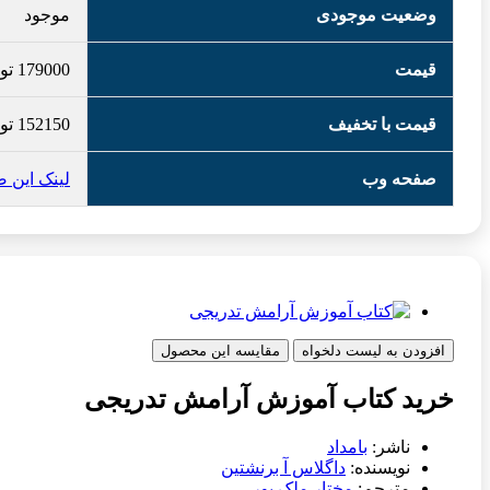
وضعیت موجودی
موجود
قیمت
179000
تو
قیمت با تخفیف
152150
تو
صفحه وب
لینک این 
افزودن به لیست دلخواه
مقایسه این محصول
خرید کتاب آموزش آرامش تدریجی
ناشر:
بامداد
نویسنده:
داگلاس آ برنشتین
مترجم:
مختار ملک پور