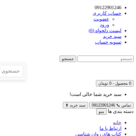
09122901246
حساب کاربری
عضویت
ورود
لیست دلخواه (0)
سبد خرید
تسویه حساب
جستجو
0 محصول - 0 تومان
سبد خرید شما خالی است!
تماس
📞
09122901246
سبد خرید
⬆
دسته بندی ها
منو
خانه
ارتباط با ما
کتاب های روان شناسی