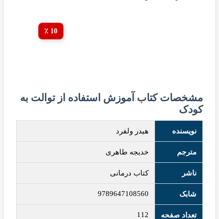
10 ٪
مشخصات کتاب آموزش استفاده از توالت به
کودک
نویسنده
هیدر ولفرد
مترجم
خدیجه طاهری
ناشر
کتاب درمانی
9789647108560
شابک
112
تعداد صفحه