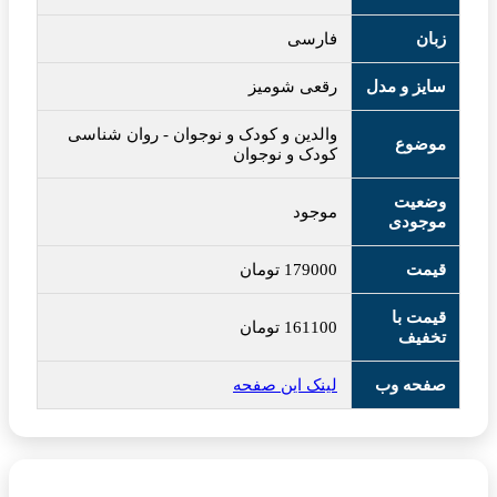
زبان
فارسی
سایز و مدل
رقعی شومیز
والدین و کودک و نوجوان
-
روان شناسی
موضوع
کودک و نوجوان
وضعیت
موجود
موجودی
قیمت
179000
تومان
قیمت با
161100
تومان
تخفیف
صفحه وب
لینک این صفحه