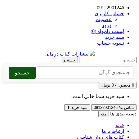
09122901246
حساب کاربری
عضویت
ورود
لیست دلخواه (0)
سبد خرید
تسویه حساب
جستجو
جستجو
0 محصول - 0 تومان
سبد خرید شما خالی است!
تماس
📞
09122901246
سبد خرید
⬆
دسته بندی ها
منو
خانه
ارتباط با ما
کتاب های روان شناسی