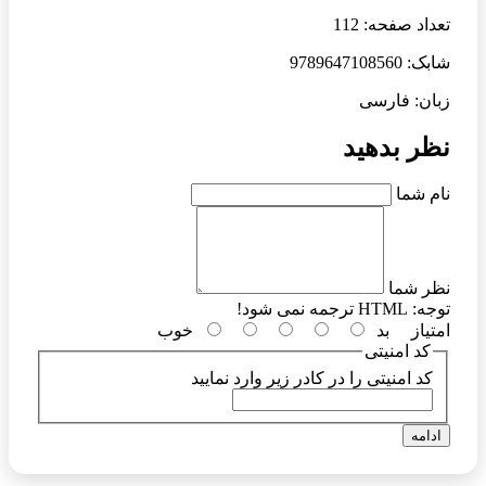
تعداد صفحه: 112
شابک: 9789647108560
زبان: فارسی
نظر بدهید
نام شما
نظر شما
توجه:
HTML ترجمه نمی شود!
امتیاز
بد
خوب
کد امنیتی
کد امنیتی را در کادر زیر وارد نمایید
ادامه