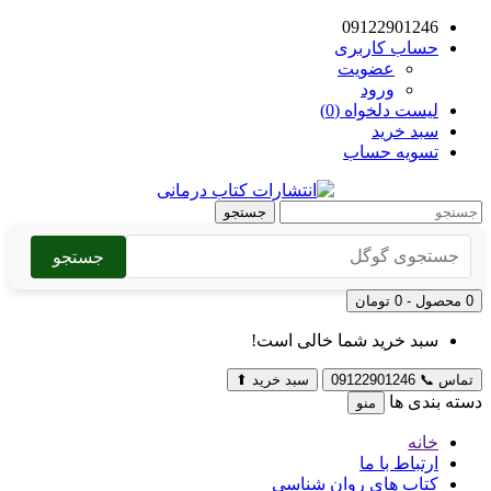
09122901246
حساب کاربری
عضویت
ورود
لیست دلخواه (0)
سبد خرید
تسویه حساب
جستجو
جستجو
0 محصول - 0 تومان
سبد خرید شما خالی است!
تماس
📞
09122901246
سبد خرید
⬆
دسته بندی ها
منو
خانه
ارتباط با ما
کتاب های روان شناسی