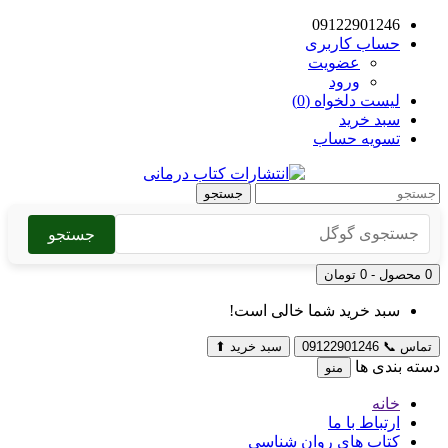
09122901246
حساب کاربری
عضویت
ورود
لیست دلخواه (0)
سبد خرید
تسویه حساب
جستجو
جستجو
0 محصول - 0 تومان
سبد خرید شما خالی است!
تماس
📞
09122901246
سبد خرید
⬆
دسته بندی ها
منو
خانه
ارتباط با ما
کتاب های روان شناسی