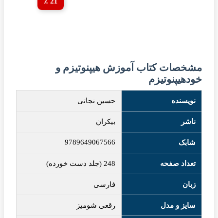
21 ٪
مشخصات کتاب آموزش هیپنوتیزم و
خودهیپنوتیزم
نویسنده
حسین نجاتی
ناشر
بیکران
9789649067566
شابک
تعداد صفحه
248 (جلد دست خورده)
زبان
فارسی
سایز و مدل
رقعی شومیز