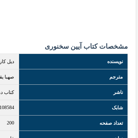
مشخصات کتاب آیین سخنوری
نویسنده
دیل کار
مترجم
صهبا یق
ناشر
کتاب در
108584
شابک
200
تعداد صفحه