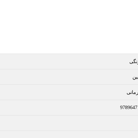
نگی
ین
مانی
9789647