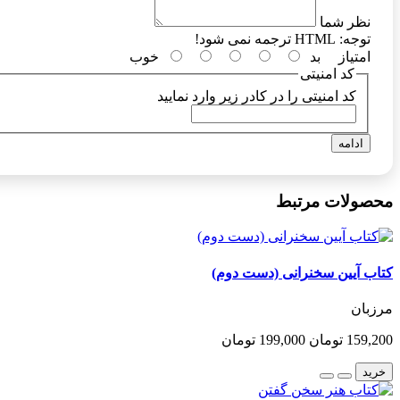
نظر شما
توجه:
HTML ترجمه نمی شود!
امتیاز
بد
خوب
کد امنیتی
کد امنیتی را در کادر زیر وارد نمایید
ادامه
محصولات مرتبط
کتاب آیین سخنرانی (دست دوم)
مرزبان
159,200 تومان
199,000 تومان
خرید