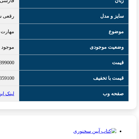
زبان
فارسی
سایز و مدل
رقعی ش
موضوع
مهارت 
وضعیت موجودی
موجود
قیمت
399000
قیمت با تخفیف
359100
صفحه وب
لینک ای