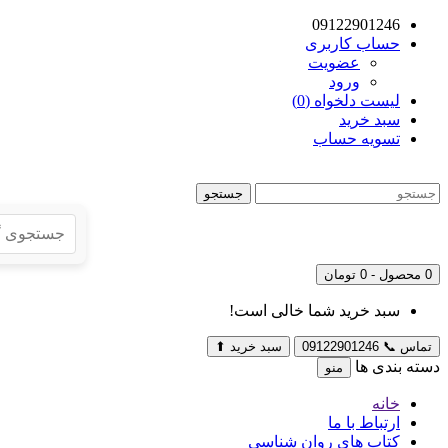
09122901246
حساب کاربری
عضویت
ورود
لیست دلخواه (0)
سبد خرید
تسویه حساب
جستجو
0 محصول - 0 تومان
سبد خرید شما خالی است!
تماس
📞
09122901246
سبد خرید
⬆
دسته بندی ها
منو
خانه
ارتباط با ما
کتاب های روان شناسی