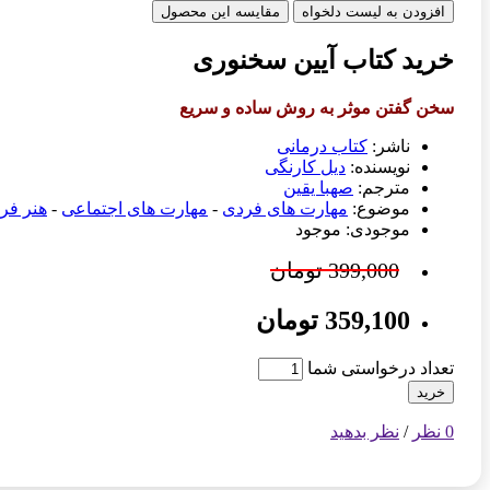
افزودن به لیست دلخواه
مقایسه این محصول
خرید کتاب آیین سخنوری
سخن گفتن موثر به روش ساده و سریع
ناشر:
کتاب درمانی
نویسنده:
دیل کارنگی
مترجم:
صهبا یقین
موضوع:
مهارت های فردی
-
مهارت های اجتماعی
-
هنر فر
موجودی: موجود
399,000 تومان
359,100 تومان
تعداد درخواستی شما
خرید
0 نظر
/
نظر بدهید