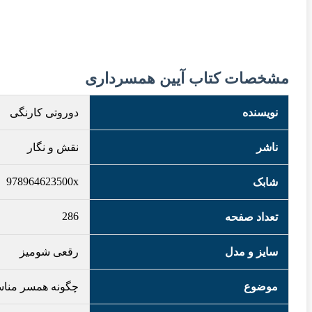
مشخصات کتاب آیین همسرداری
نویسنده
دوروتی کارنگی
ناشر
نقش و نگار
978964623500x
شابک
286
تعداد صفحه
سایز و مدل
رقعی شومیز
موضوع
چگونه همسر مناس