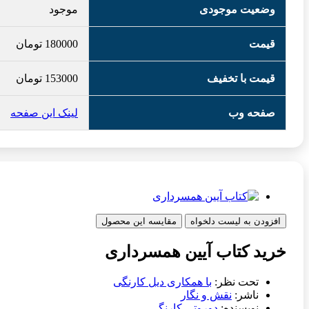
وضعیت موجودی
موجود
قیمت
180000
تومان
قیمت با تخفیف
153000
تومان
صفحه وب
لینک این صفحه
افزودن به لیست دلخواه
مقایسه این محصول
خرید کتاب آیین همسرداری
تحت نظر:
با همکاری دیل کارنگی
ناشر:
نقش و نگار
نویسنده:
دوروتی کارنگی