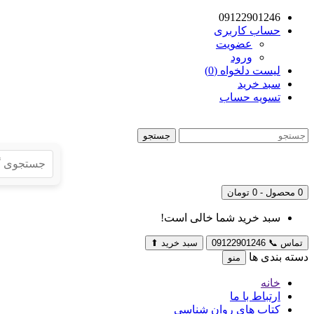
09122901246
حساب کاربری
عضویت
ورود
لیست دلخواه (0)
سبد خرید
تسویه حساب
جستجو
0 محصول - 0 تومان
سبد خرید شما خالی است!
تماس
📞
09122901246
سبد خرید
⬆
دسته بندی ها
منو
خانه
ارتباط با ما
کتاب های روان شناسی