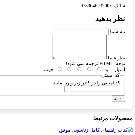
شابک: 978964623500x
نظر بدهید
نام شما
نظر شما
توجه:
HTML ترجمه نمی شود!
امتیاز
بد
خوب
کد امنیتی
کد امنیتی را در کادر زیر وارد نمایید
ادامه
محصولات مرتبط