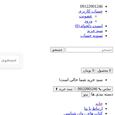
09122901246
حساب کاربری
عضویت
ورود
لیست دلخواه (0)
سبد خرید
تسویه حساب
جستجو
0 محصول - 0 تومان
سبد خرید شما خالی است!
تماس
📞
09122901246
سبد خرید
⬆
دسته بندی ها
منو
خانه
ارتباط با ما
کتاب های روان شناسی