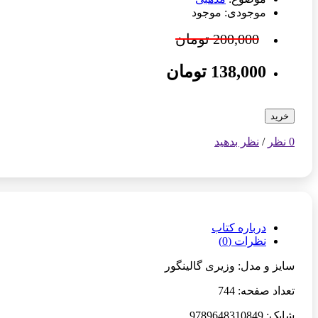
موجودی: موجود
200,000 تومان
138,000 تومان
خرید
0 نظر
/
نظر بدهید
درباره کتاب
نظرات (0)
سایز و مدل: وزیری گالینگور
تعداد صفحه: 744
شابک: 9789648310849