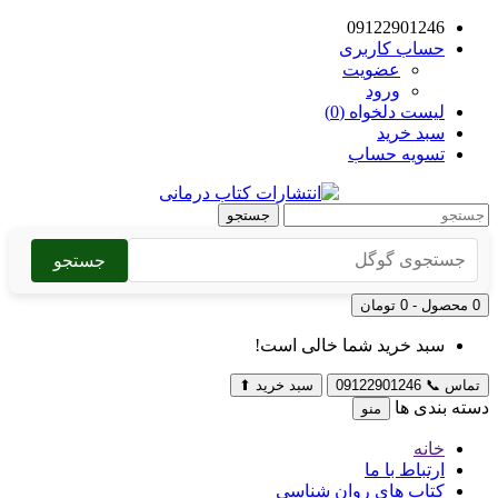
09122901246
حساب کاربری
عضویت
ورود
لیست دلخواه (0)
سبد خرید
تسویه حساب
جستجو
جستجو
0 محصول - 0 تومان
سبد خرید شما خالی است!
تماس
📞
09122901246
سبد خرید
⬆
دسته بندی ها
منو
خانه
ارتباط با ما
کتاب های روان شناسی