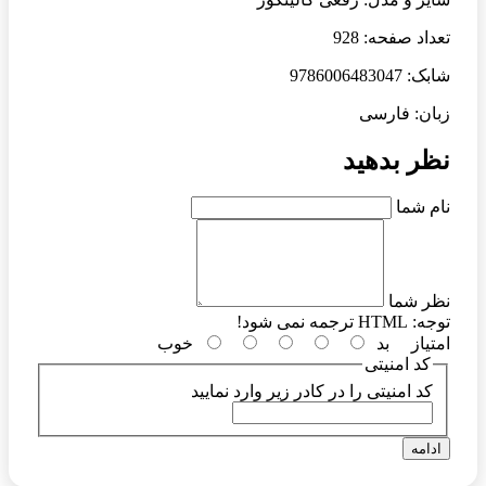
تعداد صفحه: 928
شابک: 9786006483047
زبان: فارسی
نظر بدهید
نام شما
نظر شما
توجه:
HTML ترجمه نمی شود!
امتیاز
بد
خوب
کد امنیتی
کد امنیتی را در کادر زیر وارد نمایید
ادامه