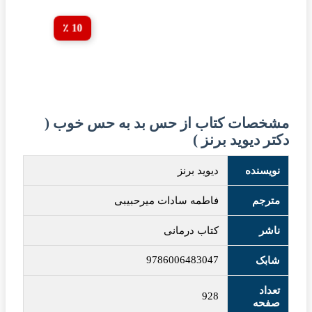
10 ٪
مشخصات کتاب از حس بد به حس خوب (
دکتر دیوید برنز )
نویسنده
دیوید برنز
مترجم
فاطمه سادات میرحبیبی
ناشر
کتاب درمانی
9786006483047
شابک
تعداد
928
صفحه