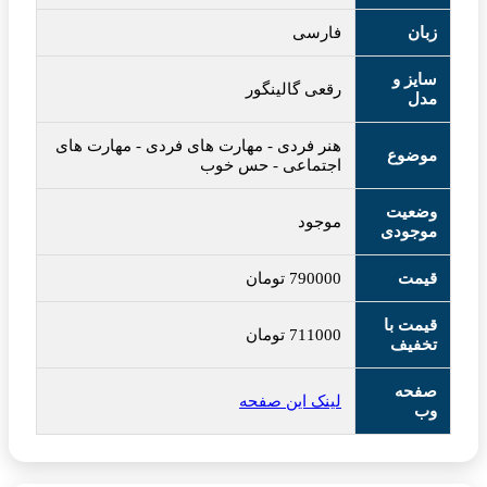
زبان
فارسی
سایز و
رقعی گالینگور
مدل
هنر فردی
-
مهارت های فردی
-
مهارت های
موضوع
اجتماعی
-
حس خوب
وضعیت
موجود
موجودی
قیمت
790000
تومان
قیمت با
711000
تومان
تخفیف
صفحه
لینک این صفحه
وب