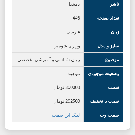
ناشر
دهخدا
تعداد صفحه
446
زبان
فارسی
سایز و مدل
وزیری شومیز
موضوع
روان شناسی و آموزشی تخصصی
وضعیت موجودی
موجود
قیمت
390000
تومان
قیمت با تخفیف
292500
تومان
صفحه وب
لینک این صفحه