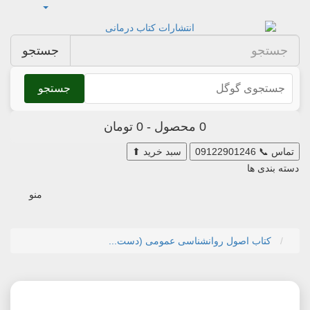
جستجو
جستجو
0 محصول - 0 تومان
تماس
📞
09122901246
سبد خرید
⬆
دسته بندی ها
منو
کتاب اصول روانشناسی عمومی (دست...