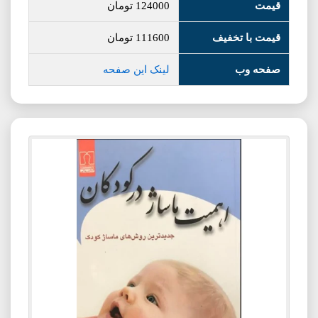
قیمت
124000
تومان
قیمت با تخفیف
111600
تومان
صفحه وب
لینک این صفحه