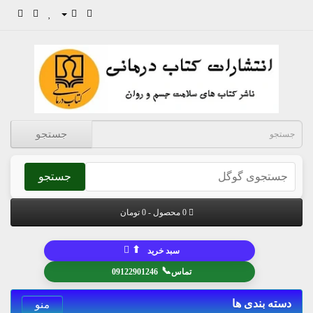
جستجو
جستجو
0 محصول - 0 تومان
⬆
سبد خرید
📞
تماس
09122901246
دسته بندی ها
منو