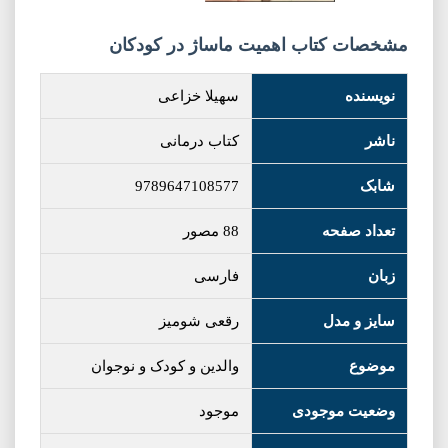
مشخصات کتاب اهمیت ماساژ در کودکان
نویسنده
سهیلا خزاعی
ناشر
کتاب درمانی
شابک
9789647108577
تعداد صفحه
88 مصور
زبان
فارسی
سایز و مدل
رقعی شومیز
موضوع
والدین و کودک و نوجوان
وضعیت موجودی
موجود