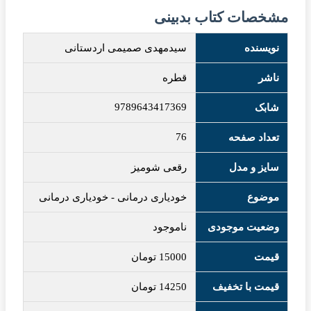
مشخصات کتاب بدبینی
نویسنده
سیدمهدی صمیمی اردستانی
ناشر
قطره
9789643417369
شابک
76
تعداد صفحه
سایز و مدل
رقعی شومیز
موضوع
خودیاری درمانی
-
خودیاری درمانی
وضعیت موجودی
ناموجود
قیمت
15000
تومان
قیمت با تخفیف
14250
تومان