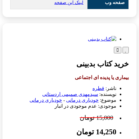
صفحه وب
لینک این صفحه
افزودن
مقایسه
به
این
خرید کتاب بدبینی
لیست
محصول
دلخواه
بیماری یا پدیده ای اجتماعی
ناشر:
قطره
نویسنده:
سیدمهدی صمیمی اردستانی
موضوع:
خودیاری درمانی
-
خودیاری درمانی
موجودی: عدم موجودی در انبار
15,000 تومان
14,250 تومان