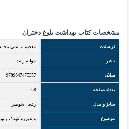
مشخصات کتاب بهداشت بلوغ دختران
نویسنده
معصومه علی محمد
ناشر
جوانه رشد
9789647475357
شابک
68
تعداد صفحه
سایز و مدل
رقعی شومیز
موضوع
والدین و کودک و نو