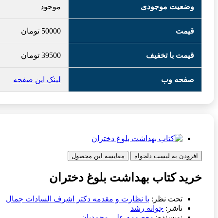
وضعیت موجودی
موجود
قیمت
50000
تومان
قیمت با تخفیف
39500
تومان
صفحه وب
لینک این صفحه
افزودن به لیست دلخواه
مقایسه این محصول
خرید کتاب بهداشت بلوغ دختران
تحت نظر:
با نظارت و مقدمه دکتر اشرف السادات جمال
ناشر:
جوانه رشد
نویسنده:
معصومه علی محمدیان