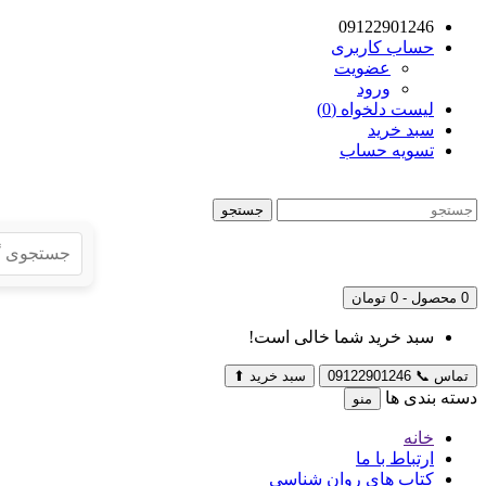
09122901246
حساب کاربری
عضویت
ورود
لیست دلخواه (0)
سبد خرید
تسویه حساب
جستجو
0 محصول - 0 تومان
سبد خرید شما خالی است!
تماس
📞
09122901246
سبد خرید
⬆
دسته بندی ها
منو
خانه
ارتباط با ما
کتاب های روان شناسی