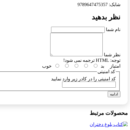
شابک: 9789647475357
نظر بدهید
نام شما
نظر شما
توجه:
HTML ترجمه نمی شود!
امتیاز
بد
خوب
کد امنیتی
کد امنیتی را در کادر زیر وارد نمایید
ادامه
محصولات مرتبط