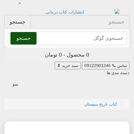
جستجو
جستجو
0 محصول - 0 تومان
تماس
📞
09122901246
سبد خرید
⬆
دسته بندی ها
منو
کتاب تاریخ سیستان