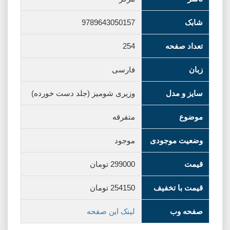
شابک
9789643050157
تعداد صفحه
254
زبان
فارسی
سایز و مدل
وزیری شومیز (جلد دست خورده)
موضوع
متفرقه
وضعیت موجودی
موجود
قیمت
299000
تومان
قیمت با تخفیف
254150
تومان
صفحه وب
لینک این صفحه