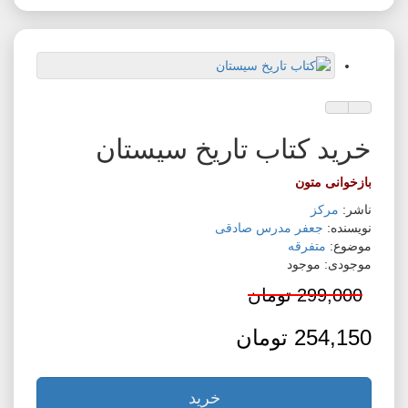
افزودن به لیست دلخواه
مقایسه این محصول
خرید کتاب تاریخ سیستان
بازخوانی متون
ناشر:
مرکز
نویسنده:
جعفر مدرس صادقی
موضوع:
متفرقه
موجودی: موجود
299,000 تومان
254,150 تومان
خرید