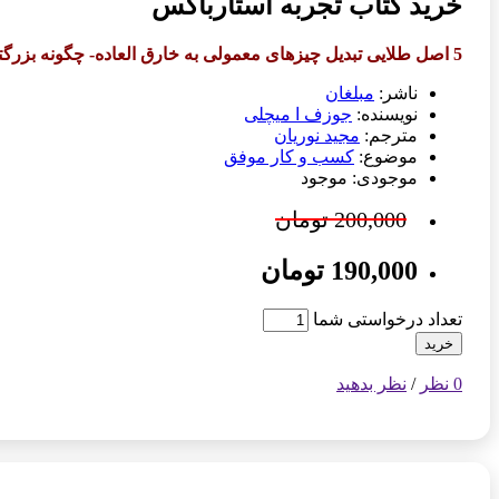
خرید کتاب تجربه استارباکس
5 اصل طلایی تبدیل چیزهای معمولی به خارق العاده- چگونه بزرگترین قهوه فروشی دنیا شکل گرفت
ناشر:
مبلغان
نویسنده:
جوزف ا میچلی
مترجم:
مجید نوریان
موضوع:
کسب و کار موفق
موجودی: موجود
200,000 تومان
190,000 تومان
تعداد درخواستی شما
خرید
0 نظر
/
نظر بدهید