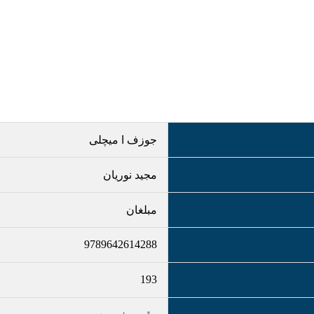
جوزف ا میچلی
مجید نوریان
مبلغان
9789642614288
193