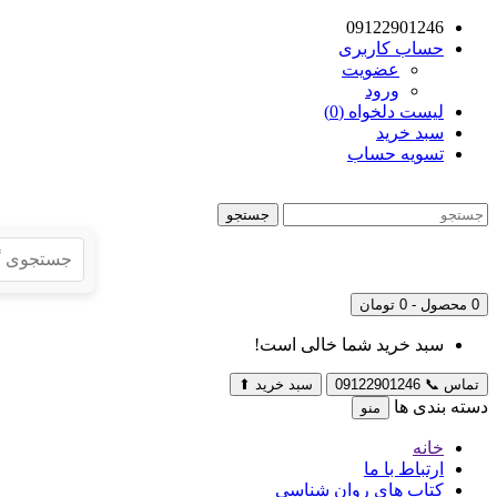
09122901246
حساب کاربری
عضویت
ورود
لیست دلخواه (0)
سبد خرید
تسویه حساب
جستجو
0 محصول - 0 تومان
سبد خرید شما خالی است!
تماس
📞
09122901246
سبد خرید
⬆
دسته بندی ها
منو
خانه
ارتباط با ما
کتاب های روان شناسی