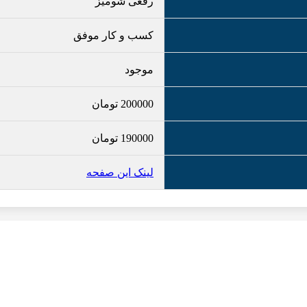
رقعی شومیز
کسب و کار موفق
موجود
200000
تومان
190000
تومان
لینک این صفحه