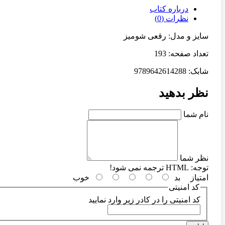
درباره کتاب
نظرات (0)
سایز و مدل: رقعی شومیز
تعداد صفحه: 193
شابک: 9789642614288
نظر بدهید
نام شما
نظر شما
توجه:
HTML ترجمه نمی شود!
امتیاز
بد
خوب
کد امنیتی
کد امنیتی را در کادر زیر وارد نمایید