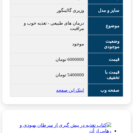
سایز و مدل
وزیری گالینگور
درمان های طبیعی
-
تغذیه خوب و
موضوع
مراقبت
وضعیت
موجود
موجودی
قیمت
6000000
تومان
قیمت با
5400000
تومان
تخفیف
صفحه وب
لینک این صفحه