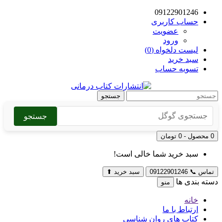
09122901246
حساب کاربری
عضویت
ورود
لیست دلخواه (0)
سبد خرید
تسویه حساب
جستجو
جستجو
0 محصول - 0 تومان
سبد خرید شما خالی است!
تماس
📞
09122901246
سبد خرید
⬆
دسته بندی ها
منو
خانه
ارتباط با ما
کتاب های روان شناسی