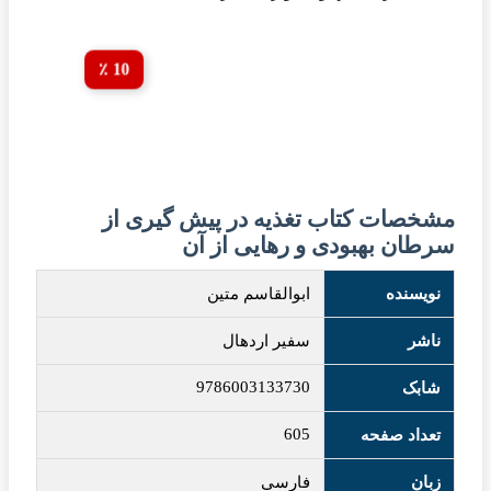
10 ٪
مشخصات کتاب تغذیه در پیش گیری از
سرطان بهبودی و رهایی از آن
نویسنده
ابوالقاسم متین
ناشر
سفیر اردهال
9786003133730
شابک
605
تعداد صفحه
زبان
فارسی