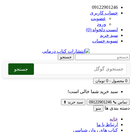
09122901246
حساب کاربری
عضویت
ورود
لیست دلخواه (0)
سبد خرید
تسویه حساب
جستجو
جستجو
0 محصول - 0 تومان
سبد خرید شما خالی است!
تماس
📞
09122901246
سبد خرید
⬆
دسته بندی ها
منو
خانه
ارتباط با ما
کتاب های روان شناسی