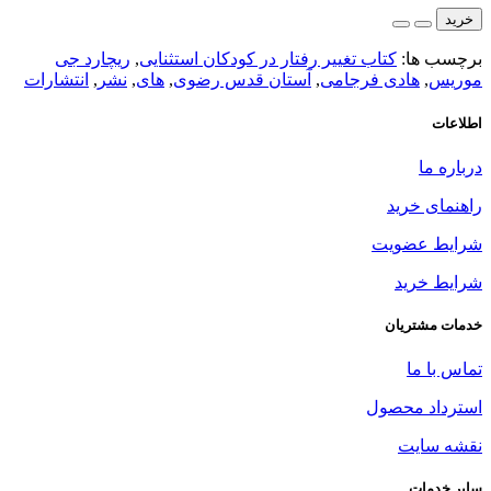
خرید
برچسب ها:
کتاب تغییر رفتار در کودکان استثنایی
,
ریچارد جی
موریس
,
هادی فرجامی
,
آستان قدس رضوی
,
های
,
نشر
,
انتشارات
اطلاعات
درباره ما
راهنمای خرید
شرایط عضویت
شرایط خرید
خدمات مشتریان
تماس با ما
استرداد محصول
نقشه سایت
سایر خدمات