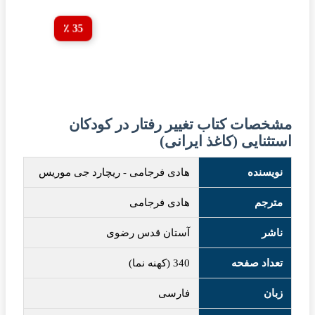
35 ٪
مشخصات کتاب تغییر رفتار در کودکان
استثنایی (کاغذ ایرانی)
نویسنده
هادی فرجامی
-
ریچارد جی موریس
مترجم
هادی فرجامی
ناشر
آستان قدس رضوی
تعداد صفحه
340 (کهنه نما)
زبان
فارسی