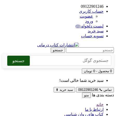
09122901246
حساب کاربری
عضویت
ورود
لیست دلخواه (0)
سبد خرید
تسویه حساب
جستجو
جستجو
0 محصول - 0 تومان
سبد خرید شما خالی است!
تماس
📞
09122901246
سبد خرید
⬆
دسته بندی ها
منو
خانه
ارتباط با ما
کتاب های روان شناسی