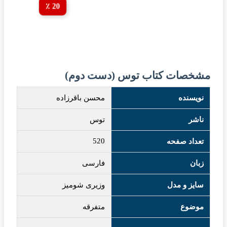
20 ٪
مشخصات کتاب توس (دست دوم)
نویسنده
محسن باقرزاده
ناشر
توس
520
تعداد صفحه
زبان
فارسی
سایز و مدل
وزیری شومیز
موضوع
متفرقه