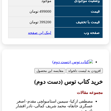
وضعیت موجودی
موجود
قیمت
499000
تومان
قیمت با تخفیف
399200
تومان
صفحه وب
لینک این صفحه
افزودن به لیست دلخواه
مقایسه این محصول
خرید کتاب توس (دست دوم)
مجموعه مقالات
مصطفی ازکیا- سیمین استامبولچی مقدم- اصغر
عسگری خانقاه- محمد شریف کمالی- نادر افشار
نادری و...