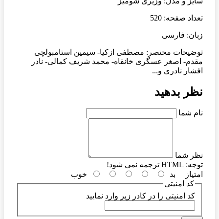
سایز و مدل: وزیری شومیز
تعداد صفحه: 520
زبان: فارسی
توضیحات مختصر: مصطفی ازکیا- سیمین استامبولچی
مقدم- اصغر عسگری خانقاه- محمد شریف کمالی- نادر
افشار نادری و...
نظر بدهید
نام شما
نظر شما
توجه:
HTML ترجمه نمی شود!
امتیاز
بد
خوب
کد امنیتی
کد امنیتی را در کادر زیر وارد نمایید