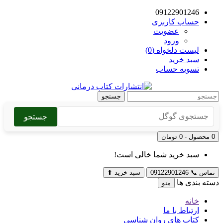
09122901246
حساب کاربری
عضویت
ورود
لیست دلخواه (0)
سبد خرید
تسویه حساب
جستجو
جستجو
0 محصول - 0 تومان
سبد خرید شما خالی است!
تماس
📞
09122901246
سبد خرید
⬆
دسته بندی ها
منو
خانه
ارتباط با ما
کتاب های روان شناسی