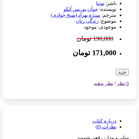
ناشر:
توتیا
نویسنده:
جوآن بوریس آنکو
مترجم:
منیژه بهزاد (شیخ جوادی)
موضوع:
زندگی زنان
موجودی: موجود
190,000 تومان
171,000 تومان
خرید
0 نظر
/
نظر بدهید
درباره کتاب
نظرات (0)
سایز و مدل: رقعی شومیز