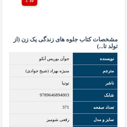
10 ٪
مشخصات کتاب جلوه های زندگی یک زن (از
تولد تا...)
نویسنده
جوآن بوریس آنکو
مترجم
منیژه بهزاد (شیخ جوادی)
ناشر
توتیا
9789646894003
شابک
371
تعداد صفحه
سایز و مدل
رقعی شومیز