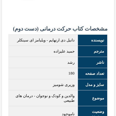
مشخصات کتاب حرکت درمانی (دست دوم)
نویسنده
دانیل دی ارنهایم
-
ویلیامز ای سینکلر
مترجم
حمید علیزاده
ناشر
رشد
180
تعداد صفحه
سایز و مدل
وزیری شومیز
والدین و کودک و نوجوان
-
درمان های
موضوع
طبیعی
وضعیت
ناموجود