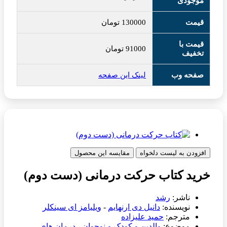
موجودی
قیمت
130000
تومان
قیمت با
91000
تومان
تخفیف
صفحه وب
لینک این صفحه
افزودن به لیست دلخواه
مقایسه این محصول
خرید کتاب حرکت درمانی (دست دوم)
ناشر:
رشد
نویسنده:
دانیل دی ارنهایم
-
ویلیامز ای سینکلر
مترجم:
حمید علیزاده
موضوع:
والدین و کودک و نوجوان
-
درمان های