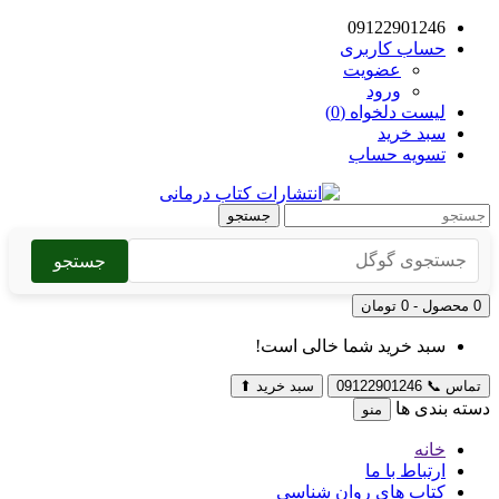
09122901246
حساب کاربری
عضویت
ورود
لیست دلخواه (0)
سبد خرید
تسویه حساب
جستجو
جستجو
0 محصول - 0 تومان
سبد خرید شما خالی است!
تماس
📞
09122901246
سبد خرید
⬆
دسته بندی ها
منو
خانه
ارتباط با ما
کتاب های روان شناسی