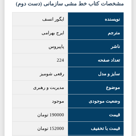
مشخصات کتاب خط مشی سازمانی (دست دوم)
نویسنده
ایگور انسف
مترجم
ایرج بهرامی
ناشر
پاپیروس
تعداد صفحه
224
سایز و مدل
رقعی شومیز
موضوع
مدیریت و رهبری
وضعیت موجودی
موجود
قیمت
190000
تومان
قیمت با تخفیف
152000
تومان