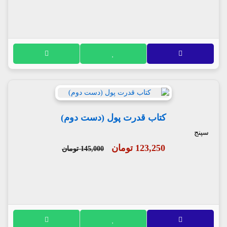
کتاب قدرت پول (دست دوم)
سپنج
123,250 تومان
145,000 تومان