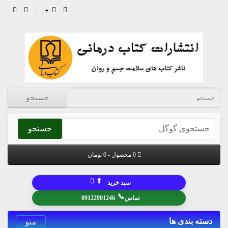
جستجو
جستجو
0 محصول - 0 تومان
⬆
سبد خرید
📞
تماس
09122901246
دسته بندی ها
منو