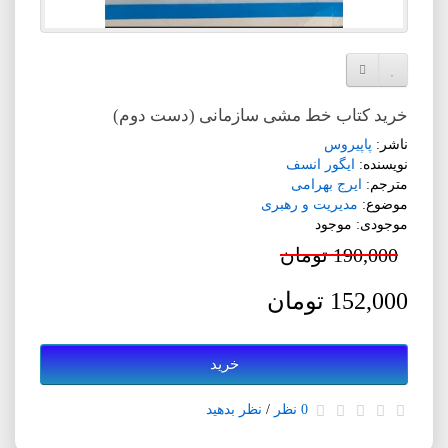
افزودن به لیست دلخواه
مقایسه این محصول
خرید کتاب خط مشی سازمانی (دست دوم)
ناشر:
پاپیروس
نویسنده:
ایگور انسف
مترجم:
ایرج بهرامی
موضوع:
مدیریت و رهبری
موجودی: موجود
190,000 تومان
152,000 تومان
خرید
0 نظر
/
نظر بدهید