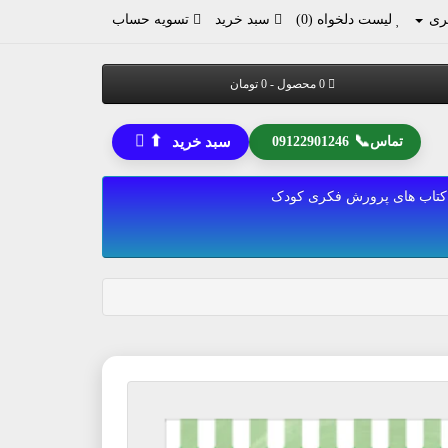
ری
لیست دلخواه (0)
سبد خرید
تسویه حساب
0 محصول - 0 تومان
⬆
📞
تماس
09122901246
سبد خرید
کتاب های پرورش فکری کودک