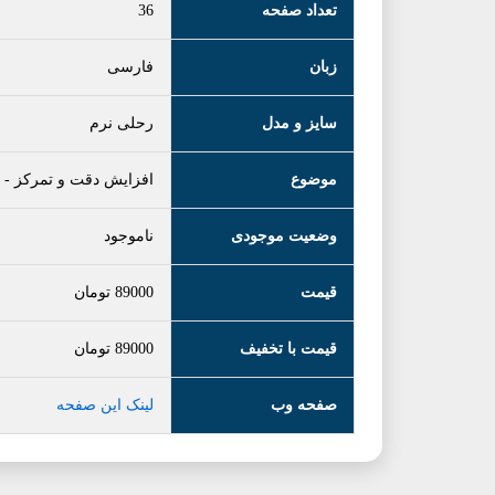
تعداد صفحه
36
زبان
فارسی
سایز و مدل
رحلی نرم
موضوع
افزایش دقت و تمرکز
-
وضعیت موجودی
ناموجود
قیمت
89000
تومان
قیمت با تخفیف
89000
تومان
صفحه وب
لینک این صفحه