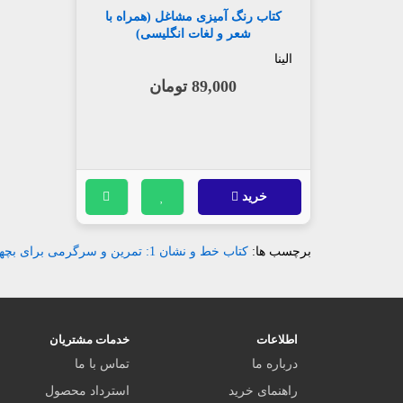
کتاب رنگ آمیزی مشاغل (همراه با
شعر و لغات انگلیسی)
الینا
89,000 تومان
خرید
برچسب ها:
کتاب خط و نشان 1: تمرین و سرگرمی برای بچهها3 تا 4 سال
اطلاعات
خدمات مشتریان
درباره ما
تماس با ما
راهنمای خرید
استرداد محصول