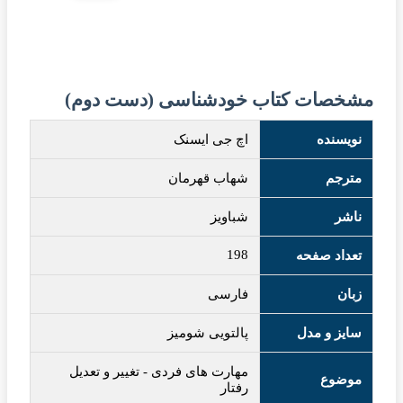
مشخصات کتاب خودشناسی (دست دوم)
نویسنده
اچ جی ایسنک
مترجم
شهاب قهرمان
ناشر
شباویز
198
تعداد صفحه
زبان
فارسی
سایز و مدل
پالتویی شومیز
مهارت های فردی
-
تغییر و تعدیل
موضوع
رفتار