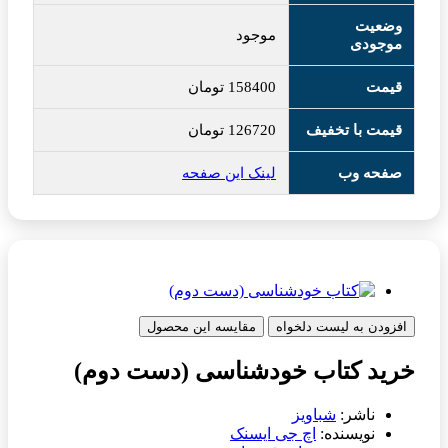
وضعیت
موجود
موجودی
قیمت
158400
تومان
قیمت با تخفیف
126720
تومان
صفحه وب
لینک این صفحه
افزودن به لیست دلخواه
مقایسه این محصول
خرید کتاب خودشناسی (دست دوم)
ناشر:
شباویز
نویسنده:
اچ جی ایسنک