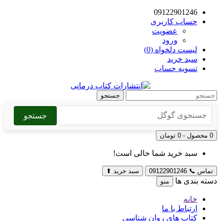
09122901246
حساب کاربری
عضویت
ورود
لیست دلخواه (0)
سبد خرید
تسویه حساب
جستجو
جستجو
0 محصول - 0 تومان
سبد خرید شما خالی است!
تماس
📞
09122901246
سبد خرید
⬆
دسته بندی ها
منو
خانه
ارتباط با ما
کتاب های روان شناسی