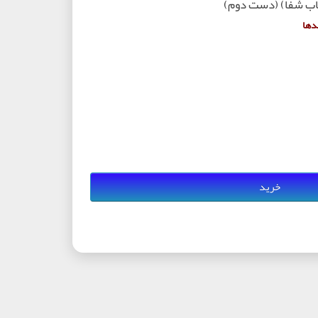
تاب شفا) (دست دوم)
دها
خرید