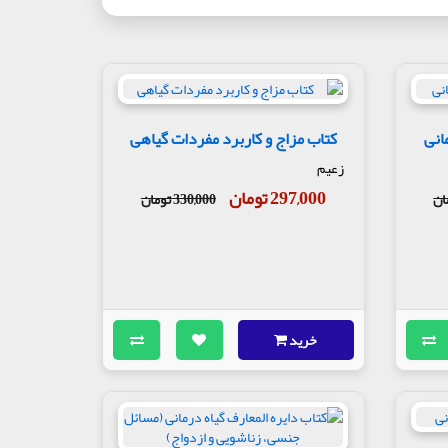
انی
کتاب مزاج و کاربرد مفردات گیاهی
زعیم
297,000 تومان
330,000 تومان
خرید