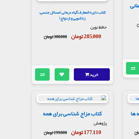
مانی
کتاب دایره المعارف گیاه درمانی (مسائل جنسی،
زناشویی و ازدواج)
حافظ نوین
285,000 تومان
300,000 تومان
خرید
 ها
کتاب مزاج شناسی برای همه
پژوهش
177,110 تومان
199,000 تومان