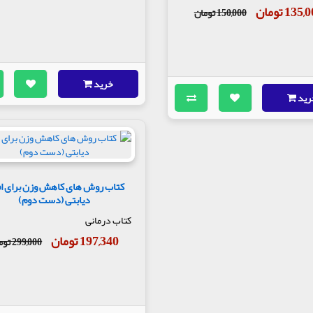
135 تومان
150,000 تومان
خرید
رید
کتاب روش های کاهش وزن برای اف
دیابتی (دست دوم)
کتاب درمانی
197,340 تومان
299,000 تومان