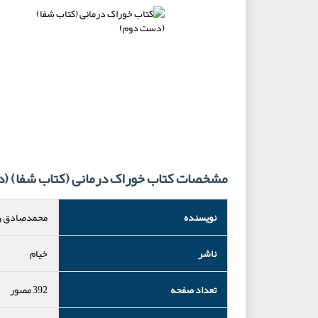
مشخصات کتاب خوراک درمانی (کتاب شفا) (
نویسنده
محمدصادق ر
ناشر
خیام
تعداد صفحه
392 مصور