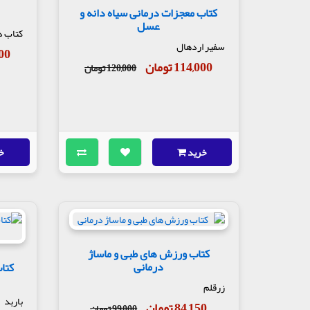
کتاب معجزات درمانی سیاه دانه و
عسل
کتاب د
سفیر اردهال
,100
114,000 تومان
120,000 تومان
خرید
خ
کتاب ورزش های طبی و ماساژ
درمانی
کتا
زرقلم
باربد
84,150 تومان
99,000 تومان