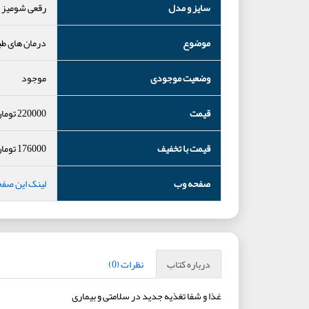
سایز و مدل
رقعی شومیز
موضوع
درمان های طب
وضعیت موجودی
موجود
قیمت
220000
توما
قیمت با تخفیف
176000
توما
صفحه وب
لینک این صف
درباره کتاب
نظرات (0)
غذا و شفا تغذیه جدید در سلامتی و بیماری