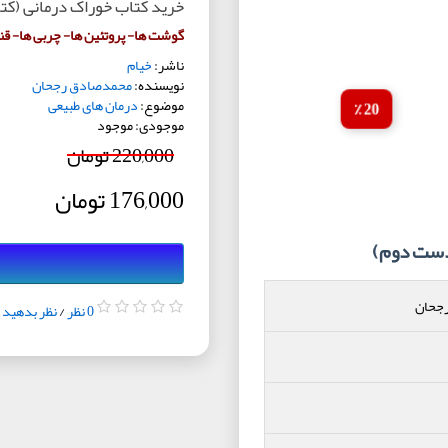
خرید کتاب خوراک درمانی (ک
گوشت ها- پروتئین ها- چربی ها- قن
ناشر:
خیام
نویسنده:
محمدصادق رجحان
موضوع:
درمان های طبیعی
20 ٪
موجودی: موجود
220,000 تومان
176,000 تومان
دست دوم)
جحان
0 نظر
/
نظر بدهید