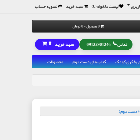
ربری
لیست دلخواه (0)
سبد خرید
تسویه حساب
0 محصول - 0 تومان
⬆
📞
سبد خرید
تماس
09122901246
رش فکری کودک
کتاب های دست دوم
محصولات