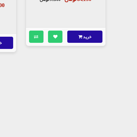
,000
خرید
خ