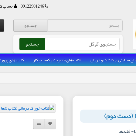
09122901246
حساب کا
جستجو
جستجو
ای سلامتی, بهداشت و درمان
کتاب های مدیریت و کسب و کار
کتاب های پرو
) (دست دوم)
افزودن به لیست دلخواه
مقایسه این محصول
ا- قندها