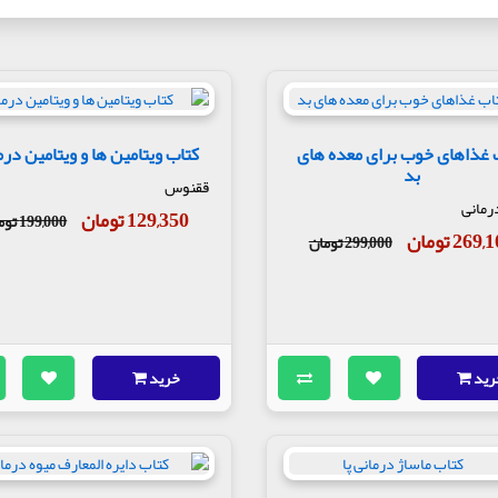
 غذاهای خوب برای معده های
کتاب ویتامین ها و ویتامین درم
بد
ققنوس
رمانی
129,350 تومان
199,000 تومان
269 تومان
299,000 تومان
رید
خرید