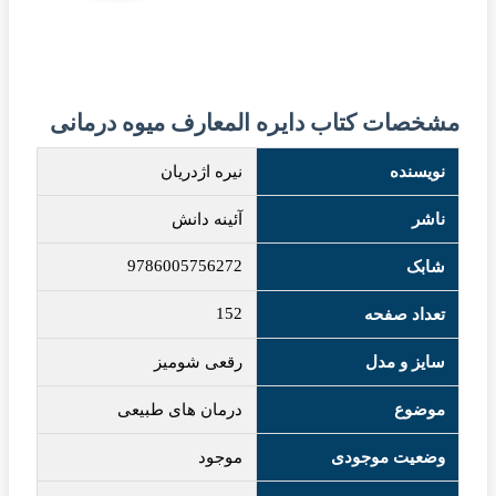
مشخصات کتاب دایره المعارف میوه درمانی
نویسنده
نیره اژدریان
ناشر
آئینه دانش
9786005756272
شابک
152
تعداد صفحه
سایز و مدل
رقعی شومیز
موضوع
درمان های طبیعی
وضعیت موجودی
موجود