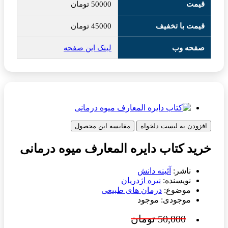
قیمت
50000
تومان
قیمت با تخفیف
45000
تومان
صفحه وب
لینک این صفحه
افزودن به لیست دلخواه
مقایسه این محصول
خرید کتاب دایره المعارف میوه درمانی
ناشر:
آئینه دانش
نویسنده:
نیره اژدریان
موضوع:
درمان های طبیعی
موجودی: موجود
50,000 تومان