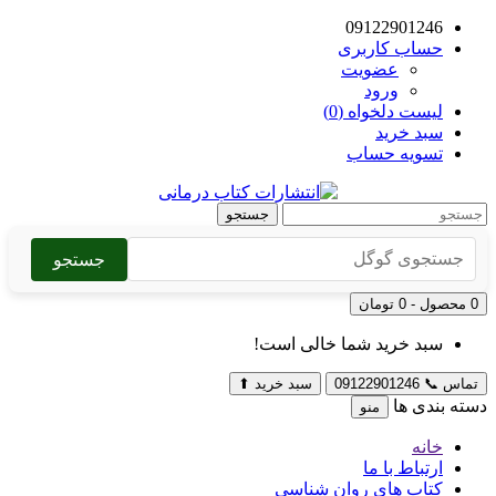
09122901246
حساب کاربری
عضویت
ورود
لیست دلخواه (0)
سبد خرید
تسویه حساب
جستجو
جستجو
0 محصول - 0 تومان
سبد خرید شما خالی است!
تماس
📞
09122901246
سبد خرید
⬆
دسته بندی ها
منو
خانه
ارتباط با ما
کتاب های روان شناسی