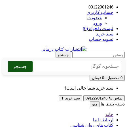
09122901246
حساب کاربری
عضویت
ورود
لیست دلخواه (0)
سبد خرید
تسویه حساب
جستجو
جستجو
0 محصول - 0 تومان
سبد خرید شما خالی است!
تماس
📞
09122901246
سبد خرید
⬆
دسته بندی ها
منو
خانه
ارتباط با ما
کتاب های روان شناسی