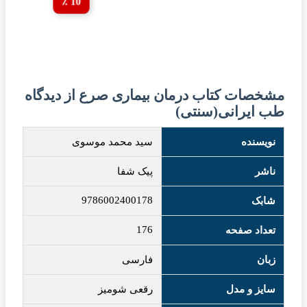
10 ٪
مشخصات کتاب درمان بیماری صرع از دیدگاه
طب ایرانی(سنتی)
نویسنده
سید محمد موسوی
ناشر
پیک شفا
9786002400178
شابک
176
تعداد صفحه
زبان
فارسی
سایز و مدل
رقعی شومیز