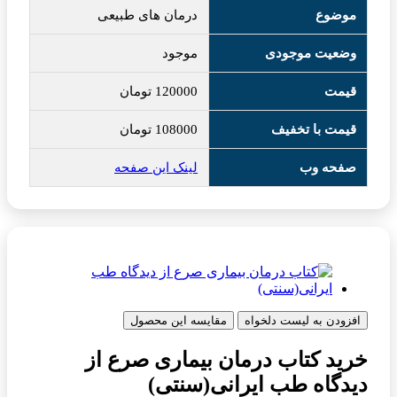
موضوع
درمان های طبیعی
وضعیت موجودی
موجود
قیمت
120000
تومان
قیمت با تخفیف
108000
تومان
صفحه وب
لینک این صفحه
افزودن به لیست دلخواه
مقایسه این محصول
خرید کتاب درمان بیماری صرع از
دیدگاه طب ایرانی(سنتی)