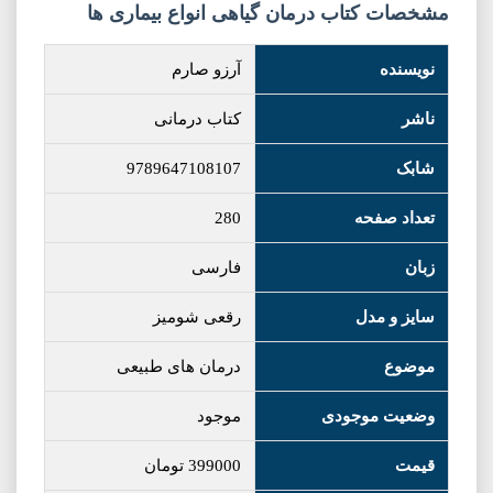
مشخصات کتاب درمان گیاهی انواع بیماری ها
نویسنده
آرزو صارم
ناشر
کتاب درمانی
شابک
9789647108107
تعداد صفحه
280
زبان
فارسی
سایز و مدل
رقعی شومیز
موضوع
درمان های طبیعی
وضعیت موجودی
موجود
قیمت
399000
تومان