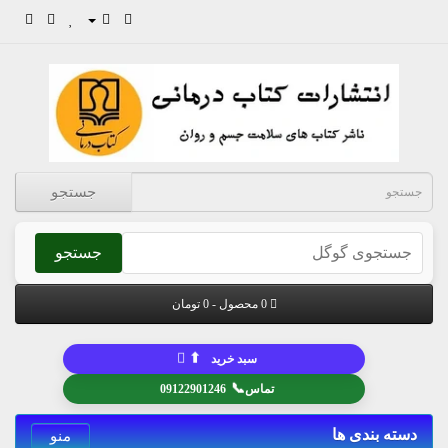
جستجو
جستجو
0 محصول - 0 تومان
⬆
سبد خرید
📞
تماس
09122901246
دسته بندی ها
منو