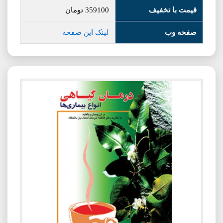
قیمت با تخفیف
359100
تومان
صفحه وب
لینک این صفحه