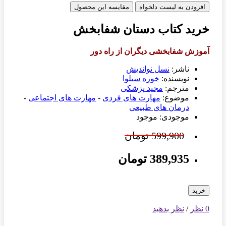
افزودن به لیست دلخواه
مقایسه این محصول
خرید کتاب دستان شفابخش
آموزش شفابخشی دیگران از راه دور
ناشر:
نسل نواندیش
نویسنده:
خوزه سیلوا
مترجم:
مجید پزشکی
موضوع:
مهارت های فردی
-
مهارت های اجتماعی
-
درمان های طبیعی
موجودی: موجود
599,900 تومان
389,935 تومان
خرید
0 نظر
/
نظر بدهید