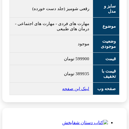
سایز و
رقعی شومیز (جلد دست خورده)
مدل
مهارت های فردی
-
مهارت های اجتماعی
-
موضوع
درمان های طبیعی
وضعیت
موجود
موجودی
قیمت
599900
تومان
قیمت با
389935
تومان
تخفیف
صفحه وب
لینک این صفحه