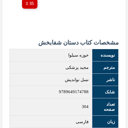
35 ٪
مشخصات کتاب دستان شفابخش
نویسنده
خوزه سیلوا
مترجم
مجید پزشکی
ناشر
نسل نواندیش
9789649174788
شابک
تعداد
304
صفحه
زبان
فارسی