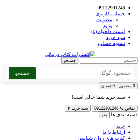
09122901246
حساب کاربری
عضویت
ورود
لیست دلخواه (0)
سبد خرید
تسویه حساب
جستجو
جستجو
0 محصول - 0 تومان
سبد خرید شما خالی است!
تماس
📞
09122901246
سبد خرید
⬆
دسته بندی ها
منو
خانه
ارتباط با ما
کتاب های روان شناسی