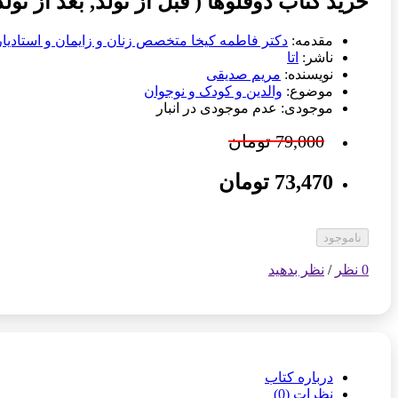
خرید کتاب دوقلوها ( قبل از تولد, بعد از تولد
مقدمه:
دکتر فاطمه کیخا متخصص زنان و زایمان و استادیار
ناشر:
اتا
نویسنده:
مریم صدیقی
موضوع:
والدین و کودک و نوجوان
موجودی: عدم موجودی در انبار
79,000 تومان
73,470 تومان
ناموجود
0 نظر
/
نظر بدهید
درباره کتاب
نظرات (0)