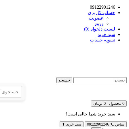
09122901246
حساب کاربری
عضویت
ورود
لیست دلخواه (0)
سبد خرید
تسویه حساب
جستجو
0 محصول - 0 تومان
سبد خرید شما خالی است!
تماس
📞
09122901246
سبد خرید
⬆