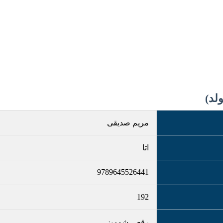
لد)
مریم صدیقی
اتا
9789645526441
192
رقعی شومیز