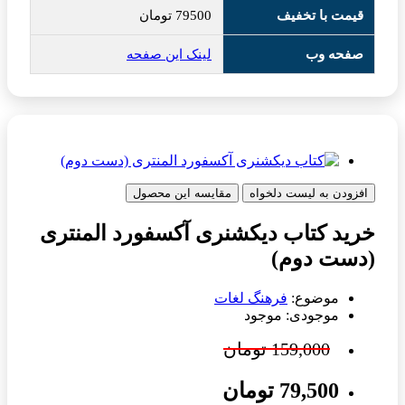
قیمت با تخفیف
79500
تومان
صفحه وب
لینک این صفحه
افزودن به لیست دلخواه
مقایسه این محصول
خرید کتاب دیکشنری آکسفورد المنتری
(دست دوم)
موضوع:
فرهنگ لغات
موجودی: موجود
159,000 تومان
79,500 تومان