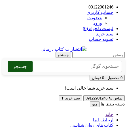
09122901246
حساب کاربری
عضویت
ورود
لیست دلخواه (0)
سبد خرید
تسویه حساب
جستجو
جستجو
0 محصول - 0 تومان
سبد خرید شما خالی است!
تماس
📞
09122901246
سبد خرید
⬆
دسته بندی ها
منو
خانه
ارتباط با ما
کتاب های روان شناسی