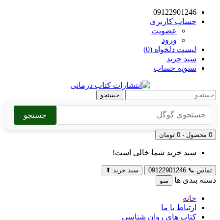
09122901246
حساب کاربری
عضویت
ورود
لیست دلخواه (0)
سبد خرید
تسویه حساب
جستجو
جستجو
0 محصول - 0 تومان
سبد خرید شما خالی است!
تماس
📞
09122901246
سبد خرید
⬆
دسته بندی ها
منو
خانه
ارتباط با ما
کتاب های روان شناسی