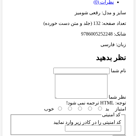
نظرات (0)
سایز و مدل: رقعی شومیز
تعداد صفحه: 132 (جلد و متن دست خورده)
شابک: 9786005252248
زبان: فارسی
نظر بدهید
نام شما
نظر شما
توجه:
HTML ترجمه نمی شود!
امتیاز
بد
خوب
کد امنیتی
کد امنیتی را در کادر زیر وارد نمایید