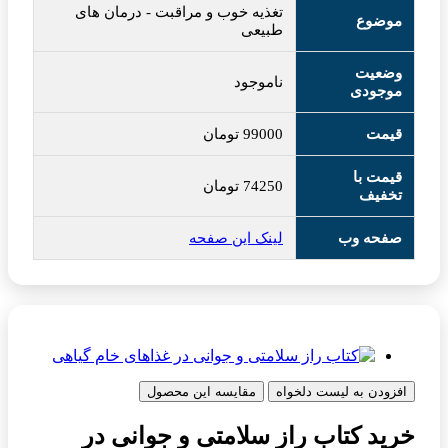
تغذیه خوب و مراقبت
-
درمان های
موضوع
طبیعی
وضعیت
ناموجود
موجودی
قیمت
99000
تومان
قیمت با
74250
تومان
تخفیف
صفحه وب
لینک این صفحه
افزودن به لیست دلخواه
مقایسه این محصول
خرید کتاب راز سلامتی و جوانی در