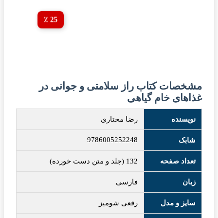
25 ٪
مشخصات کتاب راز سلامتی و جوانی در
غذاهای خام گیاهی
نویسنده
رضا مختاری
9786005252248
شابک
تعداد صفحه
132 (جلد و متن دست خورده)
زبان
فارسی
سایز و مدل
رقعی شومیز