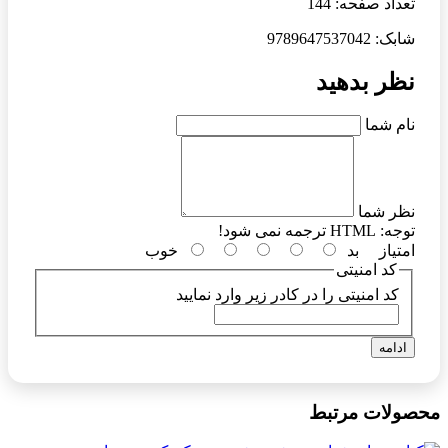
تعداد صفحه: 144
شابک: 9789647537042
نظر بدهید
نام شما
نظر شما
توجه:
HTML ترجمه نمی شود!
امتیاز
بد
خوب
کد امنیتی
کد امنیتی را در کادر زیر وارد نمایید
ادامه
محصولات مرتبط