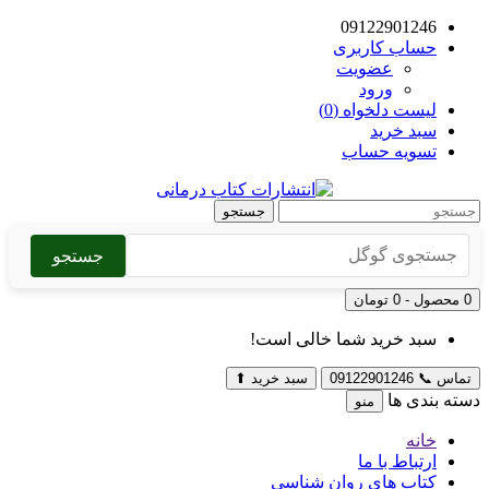
09122901246
حساب کاربری
عضویت
ورود
لیست دلخواه (0)
سبد خرید
تسویه حساب
جستجو
جستجو
0 محصول - 0 تومان
سبد خرید شما خالی است!
تماس
📞
09122901246
سبد خرید
⬆
دسته بندی ها
منو
خانه
ارتباط با ما
کتاب های روان شناسی