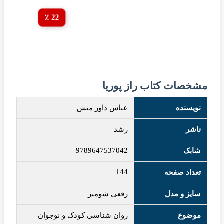
22 ٪
مشخصات کتاب راز پوریا
نویسنده
عباس داور منش
ناشر
رشد
9789647537042
شابک
144
تعداد صفحه
سایز و مدل
رقعی شومیز
موضوع
روان شناسی کودک و نوجوان