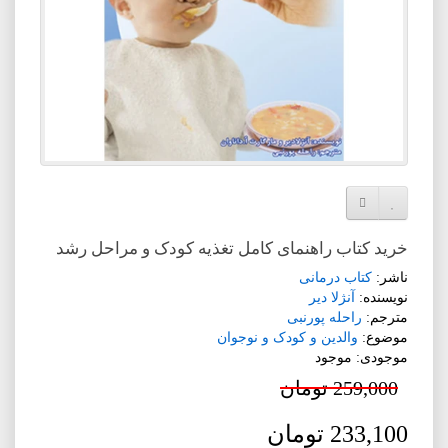
افزودن به لیست دلخواه
مقایسه این محصول
خرید کتاب راهنمای کامل تغذیه کودک و مراحل رشد
ناشر:
کتاب درمانی
نویسنده:
آنژلا دیر
مترجم:
راحله پورنبی
موضوع:
والدین و کودک و نوجوان
موجودی: موجود
259,000 تومان
233,100 تومان