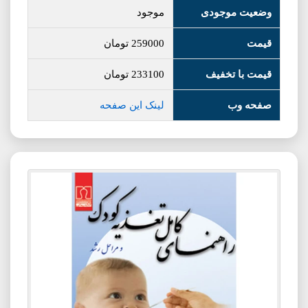
وضعیت موجودی
موجود
قیمت
259000
تومان
قیمت با تخفیف
233100
تومان
صفحه وب
لینک این صفحه