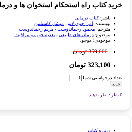
خرید کتاب راه استحکام استخوان ها و درم
ناشر:
کتاب درمانی
نویسنده:
آمی جوی لانو
-
میشل کاستلمن
مترجم:
محمود رحماندوست
-
مریم رحماندوست
موضوع:
درمان های طبیعی
-
تغذیه خوب و مراقبت
موجودی: موجود
359,000 تومان
323,100 تومان
تعداد درخواستی شما
خرید
0 نظر
/
نظر بدهید
درباره کتاب