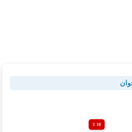
وان
10 ٪