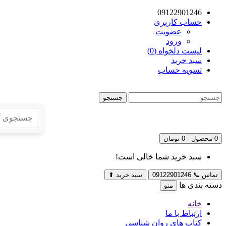
09122901246
حساب کاربری
عضویت
ورود
لیست دلخواه (0)
سبد خرید
تسویه حساب
جستجو
0 محصول - 0 تومان
سبد خرید شما خالی است!
تماس
📞
09122901246
سبد خرید
⬆
دسته بندی ها
منو
خانه
ارتباط با ما
کتاب های روان شناسی