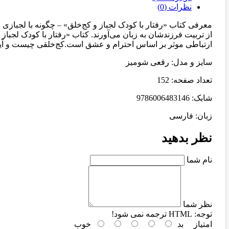
نظرات (0)
معرفی کتاب «رفتار با کودک لجباز و کج‌خلق» – چگونه با لجباز
از تربیت فرزندشان به زبان می‌آورند. کتاب «رفتار با کودک لجباز
ارتباطی موثر بر اساس احترام و عشق است.کج‌خلقی چیست و آیا هم
سایز و مدل: رقعی شومیز
تعداد صفحه: 152
شابک: 9786006483146
زبان: فارسی
نظر بدهید
نام شما
نظر شما
توجه:
HTML ترجمه نمی شود!
امتیاز
بد
خوب