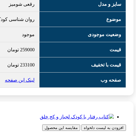
سایز و مدل
رقعی شومیز
موضوع
روان شناسی کودک
وضعیت موجودی
موجود
قیمت
259000
تومان
قیمت با تخفیف
233100
تومان
صفحه وب
لینک این صفحه
افزودن به لیست دلخواه
مقایسه این محصول