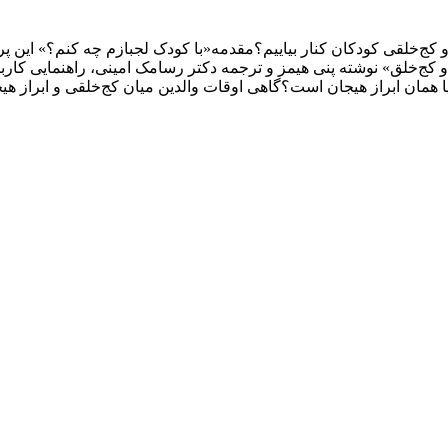
ی و کج‌خلقی کودکان کنار بیاییم؟مقدمه«با کودک لجبازم چه کنم؟» ای
 و کج‌خلق» نوشته پنی هیمز و ترجمه دکتر رسامک امینی، راهنمایی کارب
ان ابراز هیجان است؟گاهی اوقات والدین میان کج‌خلقی و ابراز هیجا