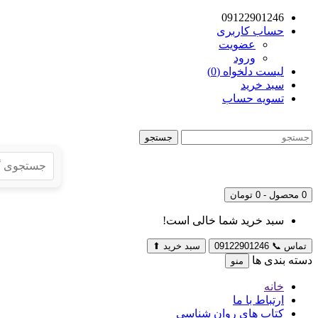
09122901246
حساب کاربری
عضویت
ورود
لیست دلخواه (0)
سبد خرید
تسویه حساب
جستجو
0 محصول - 0 تومان
سبد خرید شما خالی است!
تماس
📞
09122901246
سبد خرید
⬆
دسته بندی ها
منو
خانه
ارتباط با ما
کتاب های روان شناسی