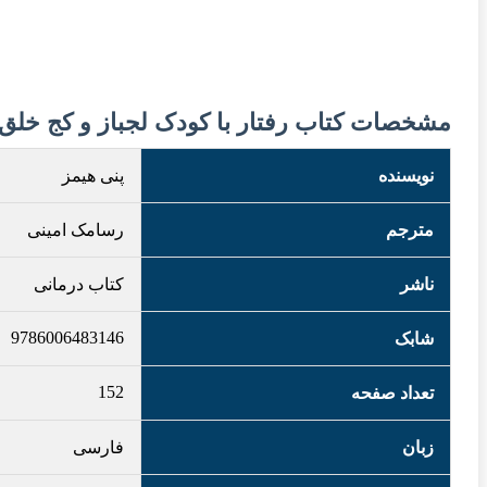
مشخصات کتاب رفتار با کودک لجباز و کج خلق
نویسنده
پنی هیمز
مترجم
رسامک امینی
ناشر
کتاب درمانی
9786006483146
شابک
152
تعداد صفحه
زبان
فارسی