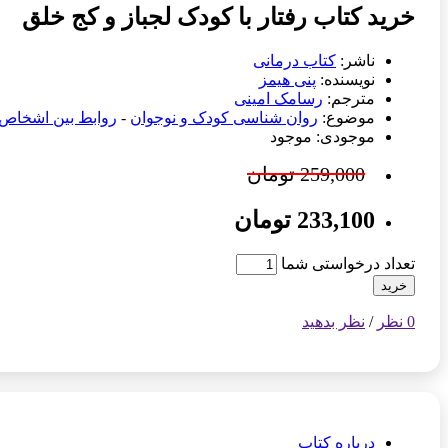
خرید کتاب رفتار با کودک لجباز و کج خلق
ناشر:
کتاب درمانی
نویسنده:
پنی هیمز
مترجم:
رسامک امینی
موضوع:
روان شناسی کودک و نوجوان
-
روابط بین اشخاص
موجودی: موجود
259,000 تومان
233,100 تومان
تعداد درخواستی شما
خرید
0 نظر
/
نظر بدهید
درباره کتاب