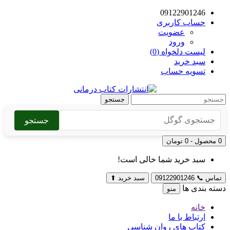
09122901246
حساب کاربری
عضویت
ورود
لیست دلخواه (0)
سبد خرید
تسویه حساب
جستجو
جستجو
0 محصول - 0 تومان
سبد خرید شما خالی است!
تماس
📞
09122901246
سبد خرید
⬆
دسته بندی ها
منو
خانه
ارتباط با ما
کتاب های روان شناسی