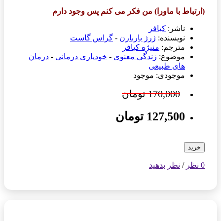
(ارتباط با ماورا) من فکر می کنم پس وجود دارم
ناشر:
کیافر
نویسنده:
ژرژ باربارن
-
گراس گاست
مترجم:
منیژه کیافر
موضوع:
زندگی معنوی
-
خودیاری درمانی
-
درمان
های طبیعی
موجودی: موجود
170,000 تومان
127,500 تومان
خرید
0 نظر
/
نظر بدهید