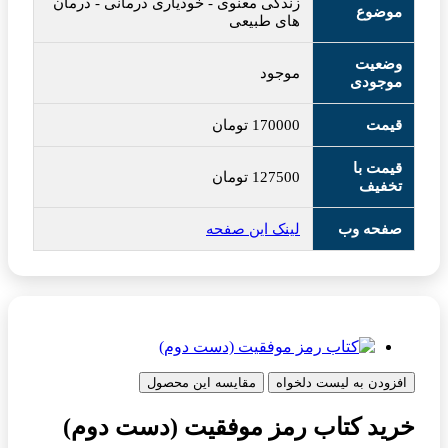
زندگی معنوی
-
خودیاری درمانی
-
درمان
موضوع
های طبیعی
وضعیت
موجود
موجودی
قیمت
170000
تومان
قیمت با
127500
تومان
تخفیف
صفحه وب
لینک این صفحه
افزودن به لیست دلخواه
مقایسه این محصول
خرید کتاب رمز موفقیت (دست دوم)