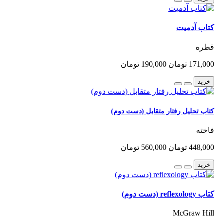
کتاب آدمیت
قطره
171,000 تومان
190,000 تومان
خرید
کتاب تحلیل رفتار متقابل (دست دوم)
فاخته
448,000 تومان
560,000 تومان
خرید
کتاب reflexology (دست دوم)
McGraw Hill