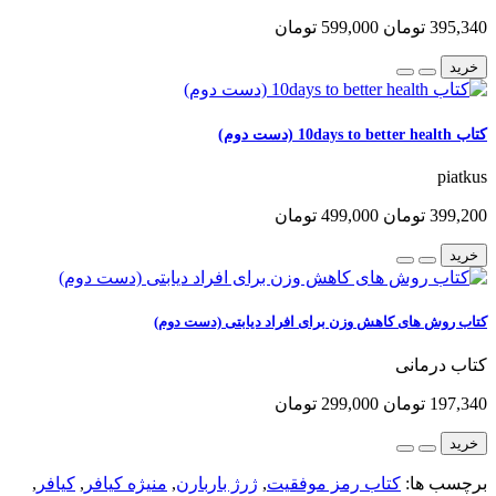
395,340 تومان
599,000 تومان
خرید
کتاب 10days to better health (دست دوم)
piatkus
399,200 تومان
499,000 تومان
خرید
کتاب روش های کاهش وزن برای افراد دیابتی (دست دوم)
کتاب درمانی
197,340 تومان
299,000 تومان
خرید
برچسب ها:
کتاب رمز موفقیت
,
ژرژ باربارن
,
منیژه کیافر
,
کیافر
,