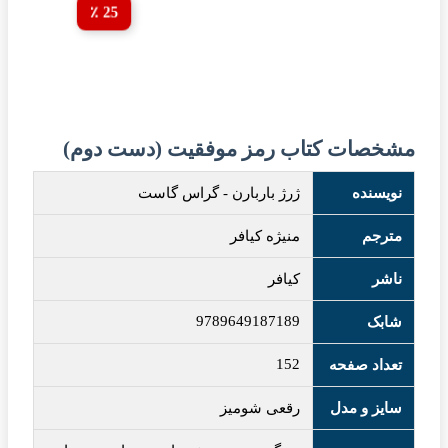
25 ٪
مشخصات کتاب رمز موفقیت (دست دوم)
نویسنده
ژرژ باربارن
-
گراس گاست
مترجم
منیژه کیافر
ناشر
کیافر
9789649187189
شابک
152
تعداد صفحه
سایز و مدل
رقعی شومیز