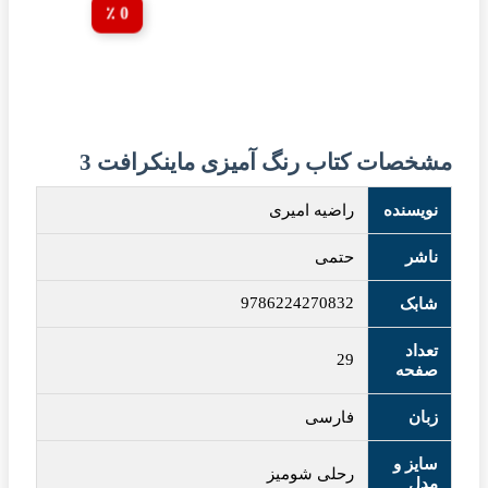
0 ٪
مشخصات کتاب رنگ آمیزی ماینکرافت 3
نویسنده
راضیه امیری
ناشر
حتمی
9786224270832
شابک
تعداد
29
صفحه
زبان
فارسی
سایز و
رحلی شومیز
مدل