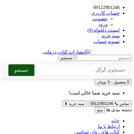
09122901246
حساب کاربری
عضویت
ورود
لیست دلخواه (0)
سبد خرید
تسویه حساب
جستجو
جستجو
0 محصول - 0 تومان
سبد خرید شما خالی است!
تماس
📞
09122901246
سبد خرید
⬆
دسته بندی ها
منو
خانه
ارتباط با ما
کتاب های روان شناسی