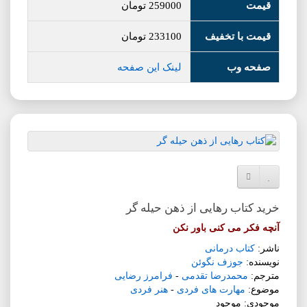
قیمت
259000
تومان
قیمت با تخفیف
233100
تومان
صفحه وب
لینک این صفحه
افزودن به لیست دلخواه
مقایسه این محصول
خرید کتاب رهایی از ذهن حیله گر
آنچه فکر می کنی باور نکن
ناشر:
کتاب درمانی
نویسنده:
جوزف نگوئن
مترجم:
محمدرضا تقدمی
-
فرامرز رضایی
موضوع:
مهارت های فردی
-
هنر فردی
موجودی: موجود