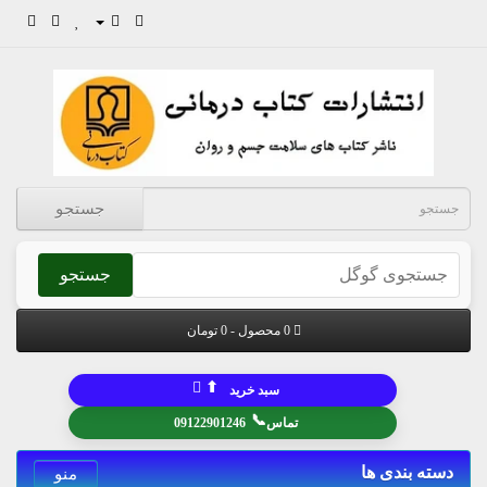
جستجو
جستجو
0 محصول - 0 تومان
⬆
سبد خرید
📞
تماس
09122901246
دسته بندی ها
منو