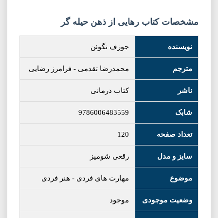
مشخصات کتاب رهایی از ذهن حیله گر
نویسنده
جوزف نگوئن
مترجم
محمدرضا تقدمی
-
فرامرز رضایی
ناشر
کتاب درمانی
شابک
9786006483559
تعداد صفحه
120
سایز و مدل
رقعی شومیز
موضوع
مهارت های فردی
-
هنر فردی
وضعیت موجودی
موجود