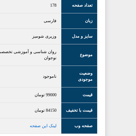
تعداد صفحه
178
زبان
فارسی
سایز و مدل
وزیری شومیز
روان شناسی و آموزشی تخصص
موضوع
نوجوان
وضعیت
ناموجود
موجودی
قیمت
99000
تومان
قیمت با تخفیف
84150
تومان
صفحه وب
لینک این صفحه