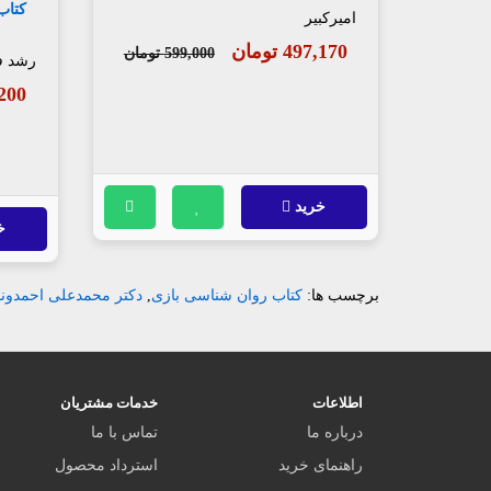
کتاب
امیرکبیر
497,170 تومان
599,000 تومان
رشد ف
39,200
خرید
خ
برچسب ها:
کتاب روان شناسی بازی
,
دکتر محمدعلی احمدوند
اطلاعات
خدمات مشتریان
درباره ما
تماس با ما
راهنمای خرید
استرداد محصول