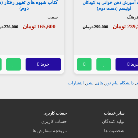
کتاب شیوه های تغییر رفتار 
 آموزش ذهن خوانی به کودکان
دوم)
اوتیسم (دست دوم)
رهنگ
سمت
2 تومان
165,600 تومان
299,000 تومان
276,000 تومان
رید
خرید
,
دانشگاه پیام نور
,
های
,
نشر
,
انتشارات
سایر خدمات
حساب کاربری
تولید کنندگان
حساب کاربری
شخصیت ها
تاریخچه سفارش ها