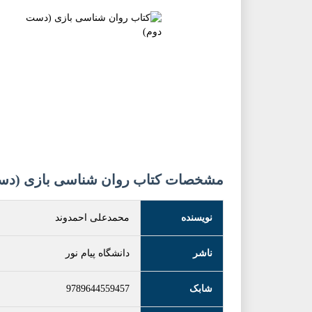
مشخصات کتاب روان شناسی بازی (دس
نویسنده
محمدعلی احمدوند
ناشر
دانشگاه پیام نور
شابک
9789644559457