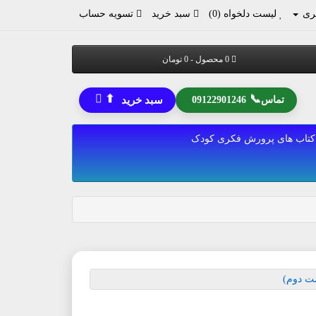
ری
لیست دلخواه (0)
سبد خرید
تسویه حساب
0 محصول - 0 تومان
⬆
📞
تماس
09122901246
سبد خرید
کتاب های پرورش فکری کودک