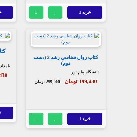
خرید
خ
کتا
کتاب روان شناسی رشد 2 (دست
دوم)
بامداد
دانشگاه پیام نور
99,430
199,430 تومان
259,000 تومان
خ
خرید