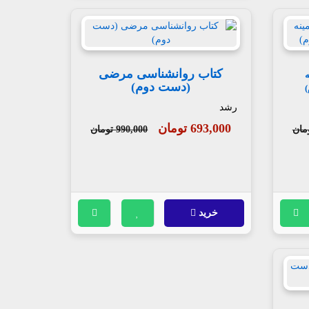
کتاب روانشناسی مرضی
ه
(دست دوم)
رشد
693,000 تومان
990,000 تومان
خرید